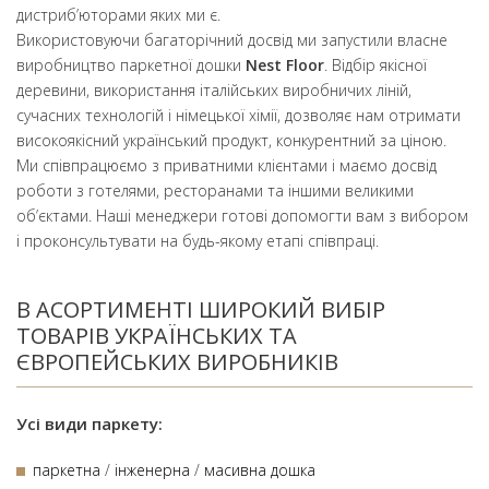
дистриб’юторами яких ми є.
Використовуючи багаторічний досвід ми запустили власне
виробництво паркетної дошки
Nest Floor
. Відбір якісної
деревини, використання італійських виробничих ліній,
сучасних технологій і німецької хімії, дозволяє нам отримати
високоякісний український продукт, конкурентний за ціною.
Ми співпрацюємо з приватними клієнтами і маємо досвід
роботи з готелями, ресторанами та іншими великими
об’єктами. Наші менеджери готові допомогти вам з вибором
і проконсультувати на будь-якому етапі співпраці.
В АСОРТИМЕНТІ ШИРОКИЙ ВИБІР
ТОВАРІВ УКРАЇНСЬКИХ ТА
ЄВРОПЕЙСЬКИХ ВИРОБНИКІВ
Усі види паркету:
паркетна
/
інженерна
/
масивна дошка