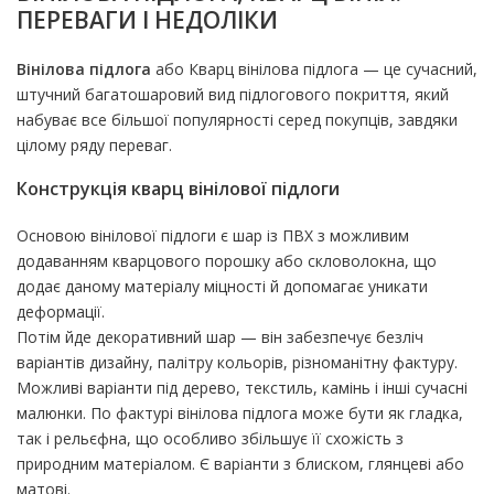
ПЕРЕВАГИ І НЕДОЛІКИ
Вінілова підлога
або Кварц вінілова підлога — це сучасний,
штучний багатошаровий вид підлогового покриття, який
набуває все більшої популярності серед покупців, завдяки
цілому ряду переваг.
Конструкція кварц вінілової підлоги
Основою вінілової підлоги є шар із ПВХ з можливим
додаванням кварцового порошку або скловолокна, що
додає даному матеріалу міцності й допомагає уникати
деформації.
Потім йде декоративний шар — він забезпечує безліч
варіантів дизайну, палітру кольорів, різноманітну фактуру.
Можливі варіанти під дерево, текстиль, камінь і інші сучасні
малюнки. По фактурі вінілова підлога може бути як гладка,
так і рельєфна, що особливо збільшує її схожість з
природним матеріалом. Є варіанти з блиском, глянцеві або
матові.