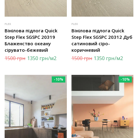
FLEX
FLEX
Вінілова підлога Quick
Вінілова підлога Quick
Step Flex SGSPC 20319
Step Flex SGSPC 20312 Дуб
Блаженство океану
сатиновий сіро-
сірувато-бежевий
коричневий
1500
грн
1350
грн
/м2
1500
грн
1350
грн
/м2
-10%
-10%