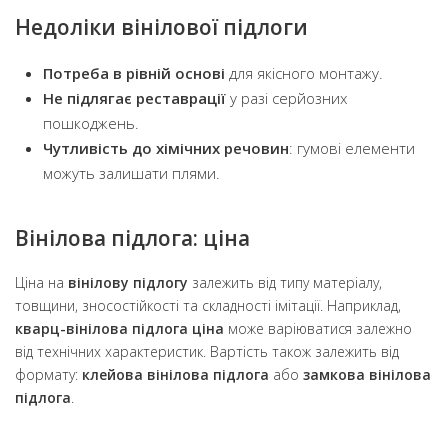
Недоліки вінілової підлоги
Потреба в рівній основі
для якісного монтажу.
Не підлягає реставрації
у разі серйозних
пошкоджень.
Чутливість до хімічних речовин
: гумові елементи
можуть залишати плями.
Вінілова підлога: ціна
Ціна на
вінілову підлогу
залежить від типу матеріалу,
товщини, зносостійкості та складності імітації. Наприклад,
кварц-вінілова підлога ціна
може варіюватися залежно
від технічних характеристик. Вартість також залежить від
формату:
клейова вінілова підлога
або
замкова вінілова
підлога
.