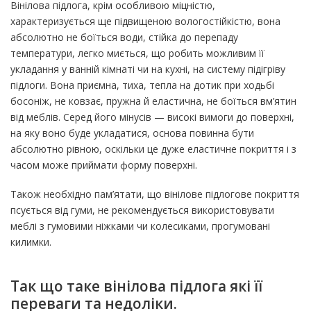
Вінілова підлога, крім особливою міцністю,
характеризується ще підвищеною вологостійкістю, вона
абсолютно не боїться води, стійка до перепаду
температури, легко миється, що робить можливим її
укладання у ванній кімнаті чи на кухні, на систему підігріву
підлоги.
Вона приємна, тиха, тепла на дотик при ходьбі
босоніж, не ковзає, пружна й еластична, не боїться вм’ятин
від меблів.
Серед його мінусів — високі вимоги до поверхні,
на яку воно буде укладатися, основа повинна бути
абсолютно рівною, оскільки це дуже еластичне покриття і з
часом може приймати форму поверхні.
Також необхідно пам’ятати, що вінілове підлогове покриття
псується від гуми, не рекомендується використовувати
меблі з гумовими ніжками чи колесиками, прогумовані
килимки.
Так що таке вінілова підлога які її
переваги та недоліки.