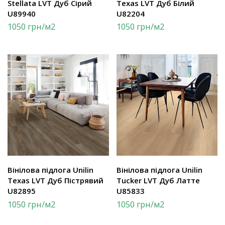
Stellata LVT Дуб Сірий
Texas LVT Дуб Білий
U89940
U82204
1050
грн
/м2
1050
грн
/м2
Вінілова підлога Unilin
Вінілова підлога Unilin
Texas LVT Дуб Пістрявий
Tucker LVT Дуб Латте
U82895
U85833
1050
грн
/м2
1050
грн
/м2