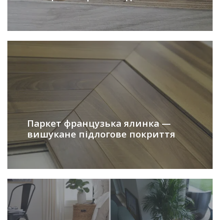
Паркет французька ялинка —
вишукане підлогове покриття