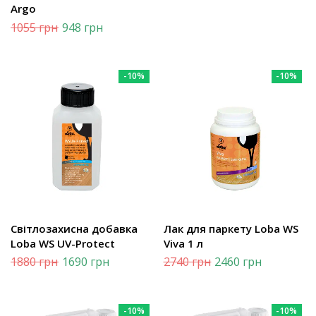
Argo
1055
грн
948
грн
-10%
-10%
Світлозахисна добавка
Лак для паркету Loba WS
Loba WS UV-Protect
Viva 1 л
1880
грн
1690
грн
2740
грн
2460
грн
-10%
-10%