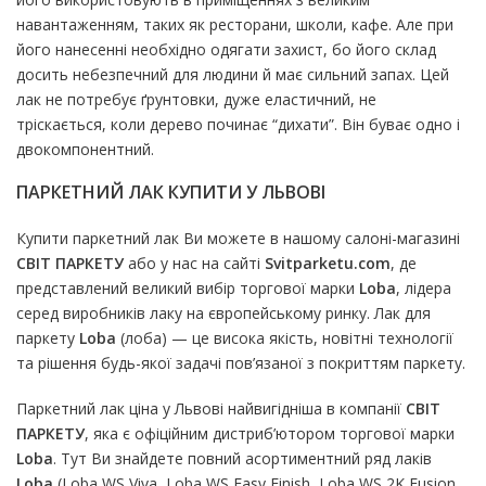
навантаженням, таких як ресторани, школи, кафе. Але при
його нанесенні необхідно одягати захист, бо його склад
досить небезпечний для людини й має сильний запах. Цей
лак не потребує ґрунтовки, дуже еластичний, не
тріскається, коли дерево починає “дихати”. Він буває одно і
двокомпонентний.
ПАРКЕТНИЙ ЛАК КУПИТИ У ЛЬВОВІ
Купити паркетний лак Ви можете в нашому салоні-магазині
СВІТ ПАРКЕТУ
або
у нас на сайті
Svitparketu.com
, де
представлений великий вибір торгової марки
Loba
, лідера
серед виробників лаку на європейському ринку. Лак для
паркету
Loba
(лоба) — це висока якість, новітні технології
та рішення будь-якої задачі пов’язаної з покриттям паркету.
Паркетний лак ціна у Львові найвигідніша в компанії
СВІТ
ПАРКЕТУ
, яка є офіційним дистриб’ютором торгової марки
Loba
. Тут Ви знайдете повний асортиментний ряд лаків
Loba
(Loba WS Viva, Loba WS Easy Finish, Loba WS 2K Fusion,