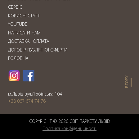
СЕРВІС
КОРИСНІ СТАТТІ
YOUTUBE
НАПИСАТИ НАМ
ДОСТАВКА І ОПЛАТА
ДОГОВІР ПУБЛІЧНОЇ ОФЕРТИ
ГОЛОВНА
ВГОРУ
м.Львiв вул.Любiнська 104
+38 067 674 74 76
COPYRIGHT © 2026 СВIТ ПАРКЕТУ ЛЬВІВ
Політика конфіденційності