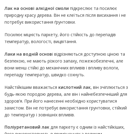
Лак на основі алкідної смоли
підкреслює та посилює
природну красу дерева. Він не клеїться після висихання і не
потребує використання ґрунтовки.
Посилює міцність паркету, його стійкість до перепадів
температур, вологості, вицвітання.
Лаки на водній основ
і відрізняються доступною ціною та
безпекою, не мають різкого запаху, пожежобезпечні, але
вони менш стійкі до механічних впливів і впливу вологи,
перепаду температур, швидко сохнуть.
Найстійкішим вважається
кислотний лак
, він зчіплюється з
будь-якою породою дерева, але він і найнебезпечніший для
здоров’я. При його нанесенні необхідно користуватися
захистом. Він не потребує використання грунтовки, стійкий
до температур і зовнішніх впливів.
Поліуретановий лак
для паркету є одним із найстійкіших,
його використовують в приміщеннях з великим