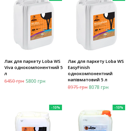
Лак для паркету Loba WS
Лак для паркету Loba WS
Viva однокомпонентний 5
EasyFinish
л
однокомпонентний
напівматовий 5 л
6450
грн
5800
грн
8975
грн
8078
грн
-10%
-10%