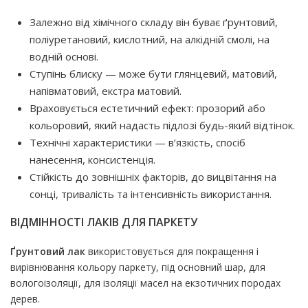
Залежно від хімічного складу він буває ґрунтовий,
поліуретановий, кислотний, на алкідній смолі, на
водній основі.
Ступінь блиску — може бути глянцевий, матовий,
напівматовий, екстра матовий.
Враховується естетичний ефект: прозорий або
кольоровий, який надасть підлозі будь-який відтінок.
Технічні характеристики — в’язкість, спосіб
нанесення, консистенція.
Стійкість до зовнішніх факторів, до вицвітання на
сонці, тривалість та інтенсивність використання.
ВІДМІННОСТІ ЛАКІВ ДЛЯ ПАРКЕТУ
Ґрунтовий
лак
використовується для покращення і
вирівнювання кольору паркету, під основний шар, для
вологоізоляції, для ізоляції масел на екзотичних породах
дерев.