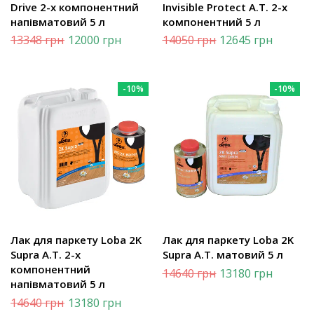
Drive 2-х компонентний
Invisible Protect A.T. 2-х
напівматовий 5 л
компонентний 5 л
13348
грн
12000
грн
14050
грн
12645
грн
-10%
-10%
Лак для паркету Loba 2K
Лак для паркету Loba 2K
Supra A.T. 2-х
Supra A.T. матовий 5 л
компонентний
14640
грн
13180
грн
напівматовий 5 л
14640
грн
13180
грн