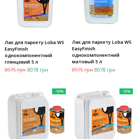
Лак для паркету Loba WS
Лак для паркету Loba WS
EasyFinish
EasyFinish
однокомпонентний
однокомпонентний
матовый 5 л
глянцевий 5 л
8975
грн
8078
грн
8975
грн
8078
грн
-10%
-10%