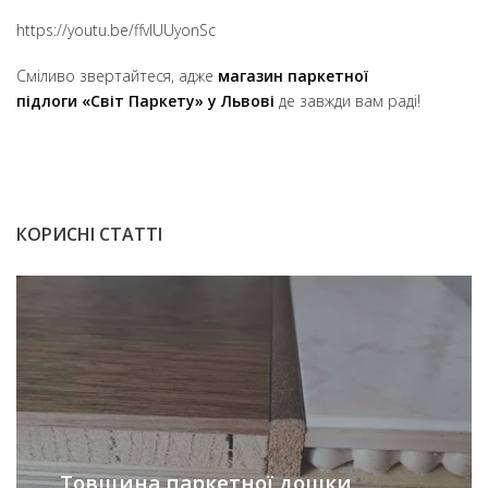
https://youtu.be/ffvIUUyonSc
Сміливо звертайтеся, адже
магазин паркетної
підлоги
«Світ Паркету» у Львові
де завжди вам раді!
КОРИСНІ СТАТТІ
Товщина паркетної дошки