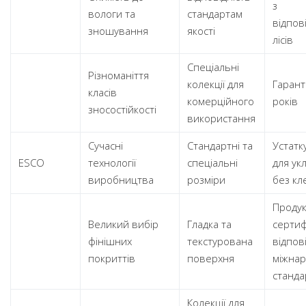
з
вологи та
стандартам
відпов
зношування
якості
лісів
Спеціальні
Різноманіття
колекції для
Гарант
класів
комерційного
років
зносостійкості
використання
Сучасні
Стандартні та
Устатк
ESCO
технології
спеціальні
для ук
виробництва
розміри
без кл
Продук
Великий вибір
Гладка та
сертиф
фінішних
текстурована
відпов
покриттів
поверхня
міжна
станда
Колекції для