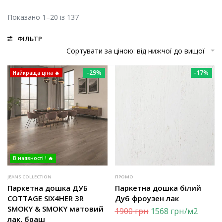
Показано 1–20 із 137
ФІЛЬТР
Сортувати за ціною: від нижчої до вищої
-29%
-17%
Найкраща ціна 🔥
В наявності ! 🔥
JEANS COLLECTION
ПРОМО
Паркетна дошка ДУБ
Паркетна дошка білий
COTTAGE SIX4HER 3R
Дуб фроузен лак
SMOKY & SMOKY матовий
1900
грн
1568
грн
/м2
лак, браш