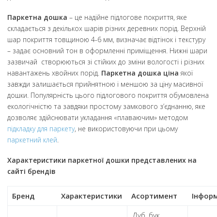
Паркетна дошка
– це надійне підлогове покриття, яке
складається з декількох шарів різних деревних порід. Верхній
шар покриття товщиною 4-6 мм, визначає відтінок і текстуру
– задає основний тон в оформленні приміщення. Нижні шари
зазвичай створюються зі стійких до зміни вологості і різних
навантажень хвойних порід.
Паркетна
дошка ціна
якої
завжди залишається прийнятною і меншою за ціну масивної
дошки. Популярність цього підлогового покриття обумовлена
​​екологічністю та завдяки простому замкового з’єднанню, яке
дозволяє здійснювати укладання «плаваючим» методом
підкладку для паркету
, не використовуючи при цьому
паркетний клей
.
Характеристики паркетної дошки представлених на
сайті брендів
Бренд
Характеристики
Асортимент
Інфор
Дуб, бук,