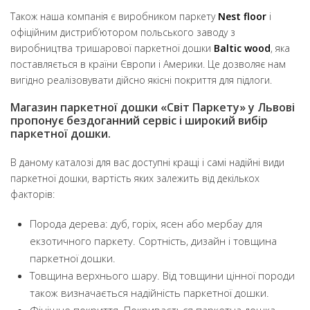
Також наша компанія є виробником паркету
Nest floor
і
офіційним дистриб’ютором польського заводу з
виробництва тришарової паркетної дошки
Baltic wood
, яка
поставляється в країни Європи і Америки. Це дозволяє нам
вигідно реалізовувати дійсно якісні покриття для підлоги.
Магазин паркетної дошки «Світ Паркету» у Львові
пропонує бездоганний сервіс і широкий вибір
паркетної дошки
.
В даному каталозі для вас доступні кращі і самі надійні види
паркетної дошки, вартість яких залежить від декількох
факторів:
Порода дерева: дуб, горіх, ясен або мербау для
екзотичного паркету. Сортність, дизайн і товщина
паркетної дошки.
Товщина верхнього шару. Від товщини цінної породи
також визначається надійність паркетної дошки.