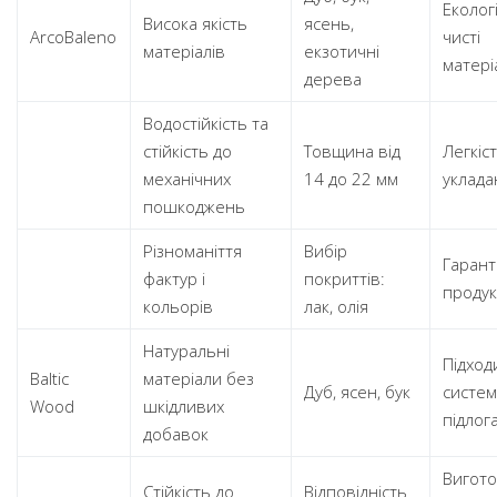
Еколог
Висока якість
ясень,
ArcoBaleno
чисті
матеріалів
екзотичні
матері
дерева
Водостійкість та
стійкість до
Товщина від
Легкіс
механічних
14 до 22 мм
уклада
пошкоджень
Різноманіття
Вибір
Гарант
фактур і
покриттів:
продук
кольорів
лак, олія
Натуральні
Підход
Baltic
матеріали без
Дуб, ясен, бук
систем
Wood
шкідливих
підлог
добавок
Вигот
Стійкість до
Відповідність