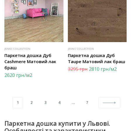
JEANS COLLECTION
JEANS COLLECTION
Паркетна дошка Дуб
Паркетна дошка Дуб
Cashmere Матовий лак
Taupe Матовий лак браш
браш
3295
грн
2810
грн
/м2
2620
грн
/м2
1
2
3
4
…
7
Паркетна дошка купити у Львові.
Особливості та характеристики