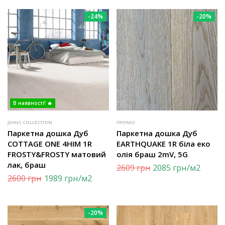
-24%
-20%
В наявності! 🔥
JEANS COLLECTION
ПРОМО
Паркетна дошка Дуб
Паркетна дошка Дуб
COTTAGE ONE 4HIM 1R
EARTHQUAKE 1R біла еко
FROSTY&FROSTY матовий
олія браш 2mV, 5G
лак, браш
2609
грн
2085
грн
/м2
2600
грн
1989
грн
/м2
-20%