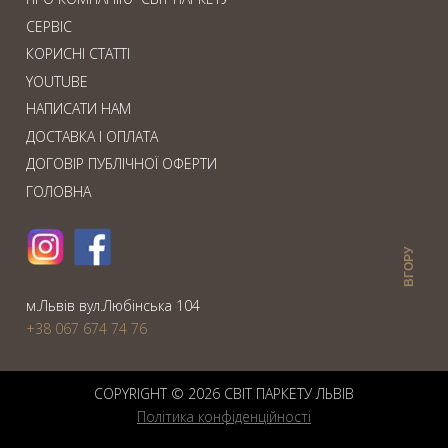
СЕРВІС
КОРИСНІ СТАТТІ
YOUTUBE
НАПИСАТИ НАМ
ДОСТАВКА І ОПЛАТА
ДОГОВІР ПУБЛІЧНОЇ ОФЕРТИ
ГОЛОВНА
ВГОРУ
м.Львiв вул.Любiнська 104
+38 067 674 74 76
COPYRIGHT © 2026 СВIТ ПАРКЕТУ ЛЬВІВ
Політика конфіденційності