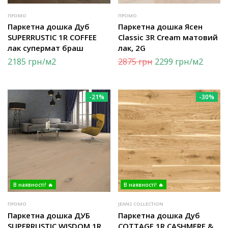
ПРОМО
ПРОМО
Паркетна дошка Дуб
Паркетна дошка Ясен
SUPERRUSTIC 1R COFFEE
Classic 3R Cream матовий
лак супермат браш
лак, 2G
2185
грн
/м2
2875
грн
2299
грн
/м2
-21%
-30%
В наявності! 🔥
В наявності! 🔥
ПРОМО
JEANS COLLECTION
Паркетна дошка ДУБ
Паркетна дошка Дуб
SUPERRUSTIC WISDOM 1R
COTTAGE 1R CASHMERE &