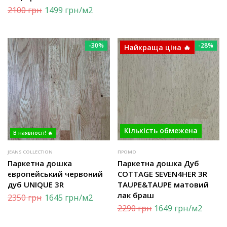
2100
грн
1499
грн
/м2
-30%
-28%
Найкраща ціна 🔥
Кількість обмежена
В наявності! 🔥
JEANS COLLECTION
ПРОМО
Паркетна дошка
Паркетна дошка Дуб
європейський червоний
COTTAGE SEVEN4HER 3R
дуб UNIQUE 3R
TAUPE&TAUPE матовий
лак браш
2350
грн
1645
грн
/м2
2290
грн
1649
грн
/м2