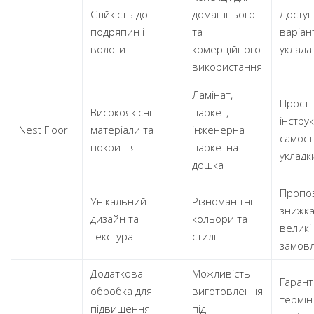
Стійкість до
домашнього
Доступн
подряпин і
та
варіан
вологи
комерційного
уклада
використання
Ламінат,
Прості
Високоякісні
паркет,
інструк
Nest Floor
матеріали та
інженерна
самост
покриття
паркетна
укладк
дошка
Пропоз
Унікальний
Різноманітні
знижка
дизайн та
кольори та
великі
текстура
стилі
замов
Додаткова
Можливість
Гарант
обробка для
виготовлення
термін
підвищення
під