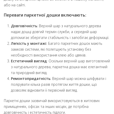
або на сайті.
Переваги паркетної дошки включають:
Довговічність
: Верхній шар з натурального дерева
надає дошці довгий термін служби, а середній шар
допомагає зберігати стабільність і запобігає деформації.
Легкість у монтажі
: Багато паркетних дошок мають
замкові системи, які полегшують установку без
необхідності використання клею або цвяхів.
Естетичний вигляд
: Оскільки верхній шар виготовлений
з натурального дерева, паркетна дошка має елегантний
та природний вигляд.
Ремонтопридатність
: Верхній шар можна шліфувати і
полірувати кілька разів протягом життя дошки, що
дозволяє відновити її первісний вигляд.
Паркетні дошки зазвичай використовуються в житлових
приміщеннях, офісах та інших місцях, де потрібна
довговічність і естетичність підлоги.