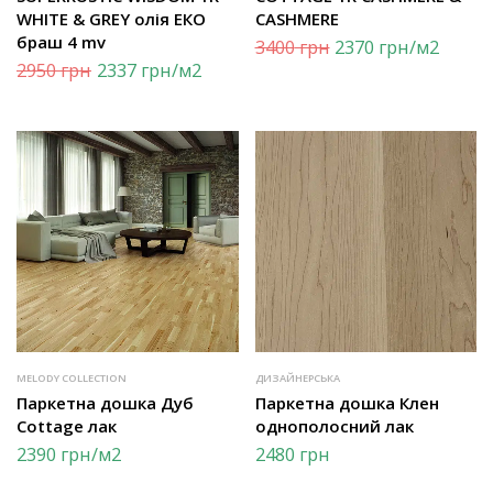
WHITE & GREY олія ЕКО
CASHMERE
браш 4 mv
3400
грн
2370
грн
/м2
2950
грн
2337
грн
/м2
MELODY COLLECTION
ДИЗАЙНЕРСЬКА
Паркетна дошка Дуб
Паркетна дошка Клен
Cottage лак
однополосний лак
2390
грн
/м2
2480
грн