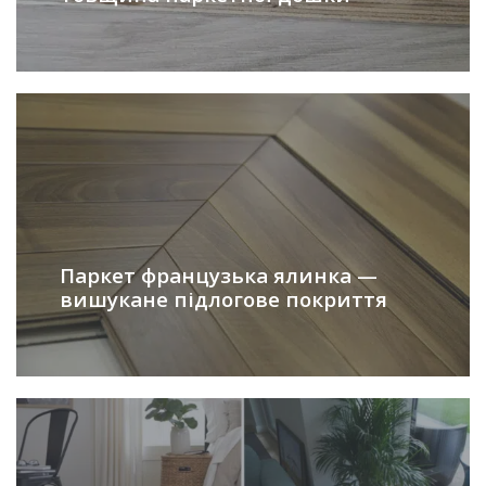
Паркет французька ялинка —
вишукане підлогове покриття