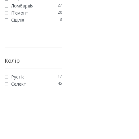
27
Ломбардія
20
П'ємонт
3
Сіцілія
КАЛАБРІЯ
Паркетна дошка Дуб А
Колір
5038
грн
/м2
ЗАМОВИТИ
17
Рустік
45
Селект