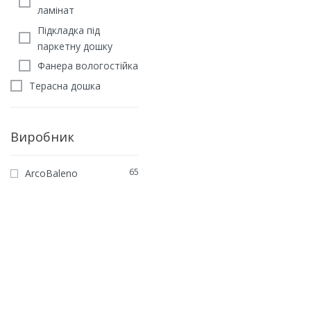
ламінат
Підкладка під
паркетну дошку
Фанера вологостійка
Терасна дошка
Виробник
ЛОМБАРДІЯ
65
ArcoBaleno
Паркетна дошка Дуб
Кастеллеоне
4750
грн
/м2
ЗАМОВИТИ