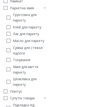
Ламінат
Паркетна хімія
Грунтовка для
паркету
Клей для паркету
Лак для паркету
Масло для паркету
Суміші для стяжки
підлоги
Тонування
Хімія для миття
ЛОМБАРДІЯ
паркету
Паркетна дошка Дуб Н
Шпаклівка для
4750
грн
/м2
паркету
ЗАМОВИТИ
Плінтус
Супутні товари
Підкладка під