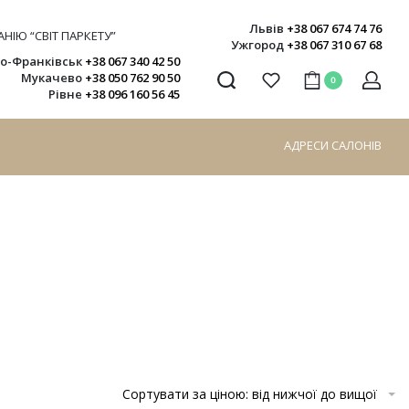
Львів
+38 067 674 74 76
НІЮ “СВІТ ПАРКЕТУ”
Ужгород
+38 067 310 67 68
но-Франківськ
+38 067 340 42 50
Мукачево
+38 050 762 90 50
0
Рівне
+38 096 160 56 45
АДРЕСИ САЛОНІВ
Сортувати за ціною: від нижчої до вищої