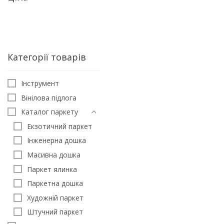
Категорії товарів
Iнструмент
Вінілова підлога
Каталог паркету
Екзотичний паркет
Інженерна дошка
Масивна дошка
Паркет ялинка
ЛОМБАРДІЯ
Паркетна дошка
Паркетна дошка Дуб Ло
Художній паркет
4750
грн
/м2
Штучний паркет
ЗАМОВИТИ