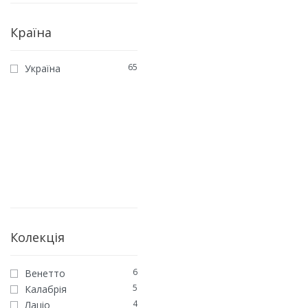
Країна
65
Україна
КАЛАБРІЯ
Паркетна дошка Дуб
Джирифалько
5038
грн
/м2
ЗАМОВИТИ
Колекція
6
Венетто
5
Калабрія
4
Лаціо