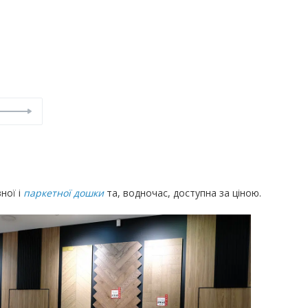
STABLE LINE
 дошка Дуб
Інженерна дошка Дуб грей
able Line
Stable Line
м2
4020
грн
/м2
ЗАМОВИТИ
ної і
паркетної дошки
та, водночас, доступна за ціною.