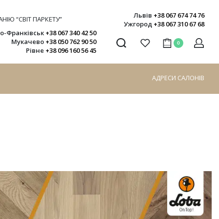
Львів
+38 067 674 74 76
НІЮ “СВІТ ПАРКЕТУ”
Ужгород
+38 067 310 67 68
но-Франківськ
+38 067 340 42 50
Мукачево
+38 050 762 90 50
0
Рівне
+38 096 160 56 45
АДРЕСИ САЛОНІВ