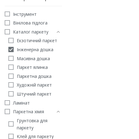
Iнструмент
Вінілова підлога
Каталог паркету
Екзотичний паркет
Інженерна дошка
Масивна дошка
Паркет ялинка
Інженерна дошка Дуб
Паркетна дошка
Монблан
Художній паркет
2750
грн
2490
грн
/м2
Штучний паркет
ЗАМОВИТИ
Ламінат
Паркетна хімія
Грунтовка для
паркету
Клей для паркету