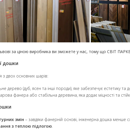
Львові за ціною виробника ви зможете у нас, тому що СВІТ ПАРК
ї дошки
я з двох основних шарів:
не дерево (дуб, ясен та інші породи), яке забезпечує естетику та д
рова фанера або стабільна деревина, яка додає міцності та стійк
дошки
турних змін
– завдяки фанерній основі, інженерна дошка менше с
ання з теплою підлогою
.