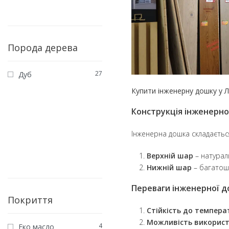
Порода дерева
27
Дуб
Купити інженерну дошку у 
Конструкція інженерно
Інженерна дошка складаєтьс
Верхній шар
– натураль
Нижній шар
– багатоша
Переваги інженерної 
Покриття
Стійкість до темпера
Можливість використ
4
Еко масло