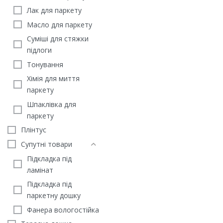
Лак для паркету
Масло для паркету
Суміші для стяжки
підлоги
Тонування
Хімія для миття
Інженерна дошка Дуб 
паркету
ЛАК
Шпаклівка для
2970
грн
/м2
паркету
ЗАМОВИТИ
Плінтус
Супутні товари
Підкладка під
ламінат
Підкладка під
паркетну дошку
Фанера вологостійка