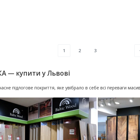
STABLE LINE
STABLE LINE
Інженерна дошка Дуб валнут
Інженерна
Stable Line
прованс St
4020
грн
/м2
4020
грн
/
ЗАМОВИТИ
ЗАМОВИТИ
1
2
3
 — купити у Львові
часне підлогове покриття, яке увібрало в себе всі переваги масив