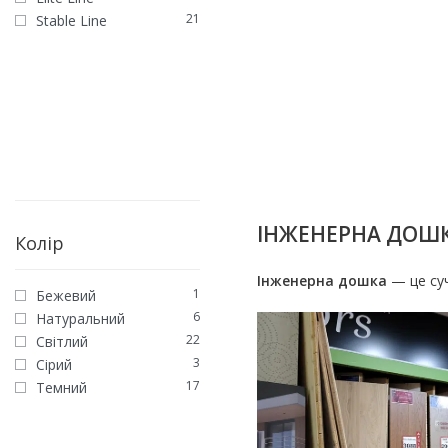
21
Stable Line
STABLE LINE
Інженерна дошка Дуб
санторіні Stable Line
4020
грн
/м2
ЗАМОВИТИ
ІНЖЕНЕРНА ДОШКА
Колір
Інженерна дошка
—
це су
1
Бежевий
6
Натуральний
22
Світлий
3
Сірий
17
Темний