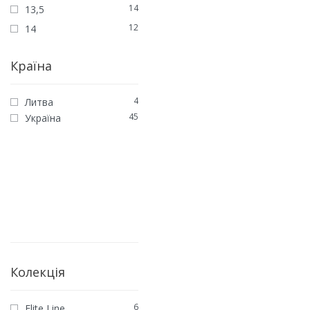
14
13,5
12
14
Інженерна дошка англі
ялинка Дуб Метакса Elit
Країна
4160
грн
3870
грн
/м2
ЗАМОВИТИ
4
Литва
45
Україна
Колекція
6
Elite Line