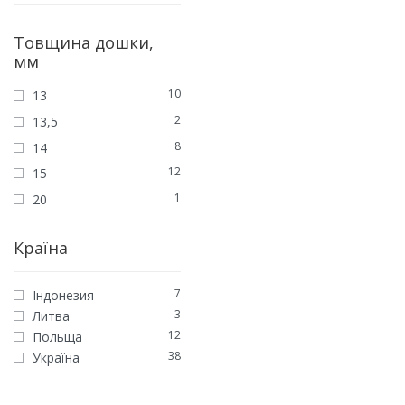
Товщина дошки,
мм
10
13
2
13,5
8
14
12
15
JEANS COLLECTION
1
20
Паркетна дошка Дуб A
Матовий лак браш
Країна
3560
грн
/м2
ЗАМОВИТИ
7
Індонезия
3
Литва
12
Польща
38
Україна