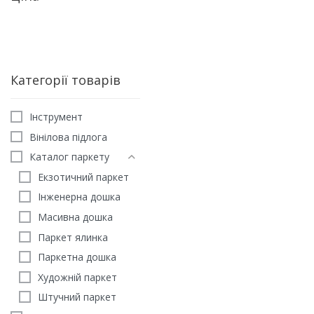
Категорії товарів
Iнструмент
Вінілова підлога
Каталог паркету
Екзотичний паркет
Інженерна дошка
Масивна дошка
Паркет ялинка
ЕКЗОТИКА
Паркетна дошка
Масивна дошка Бамбук
Художній паркет
Бурбон West Wood
Штучний паркет
1989
грн
/м2
ЗАМОВИТИ