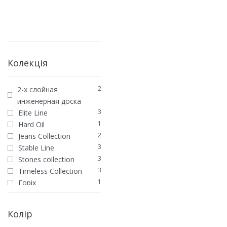
Колекція
Паркет угорська ялинк
2
2-х слойная
Тера
инженерная доска
3
Elite Line
3710
грн
ЗАМОВИТИ
1
Hard Oil
2
Jeans Collection
3
Stable Line
3
Stones collection
3
Timeless Collection
1
Горіх
4
Екзотика
5
Ломбардія
Колір
5
Модерн