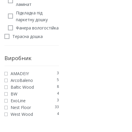
ламінат
Підкладка під
паркетну дошку
Фанера вологостійка
Терасна дошка
Виробник
3
AMADEIY
Інженерна дошка Дуб Л
5
ArcoBaleno
ЛАК
8
Baltic Wood
2970
грн
/м2
4
BW
ЗАМОВИТИ
3
ExoLine
33
Nest Floor
4
West Wood