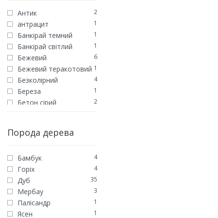
5
Паркет екзотичний
2
Антик
1
антрацит
1
Банкiрай темний
1
Банкірай світлий
6
Бежевий
1
Бежевий теракотовий
4
Безколірний
1
Береза
2
Бетон сірий
7
Білий
1
Білий Кантрі
Порода дерева
3
Венге
1
Вишня
4
Бамбук
1
Галька
4
Горіх
1
Гансток
35
Дуб
1
Гараппа
3
Мербау
1
Глина
1
Палісандр
3
Горіх
1
Ясен
2
Графит