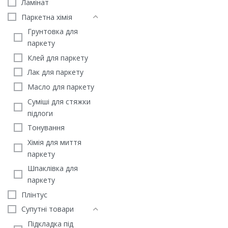
Ламінат
Паркетна хімія
Грунтовка для
паркету
Клей для паркету
Лак для паркету
Масло для паркету
Суміші для стяжки
підлоги
Тонування
Хімія для миття
паркету
ЕКЗОТИКА
Масивна дошка Бамбук
Шпаклівка для
Грей Англійська ялинка
паркету
2777
грн
/м2
Плінтус
ЗАМОВИТИ
Супутні товари
Підкладка під