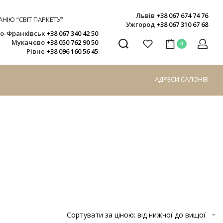
Львів
+38 067 674 74 76
НІЮ “СВІТ ПАРКЕТУ”
Ужгород
+38 067 310 67 68
но-Франківськ
+38 067 340 42 50
Мукачево
+38 050 762 90 50
0
Рівне
+38 096 160 56 45
АДРЕСИ САЛОНІВ
Сортувати за ціною: від нижчої до вищої