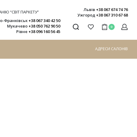
Львів
+38 067 674 74 76
НІЮ “СВІТ ПАРКЕТУ”
Ужгород
+38 067 310 67 68
но-Франківськ
+38 067 340 42 50
Мукачево
+38 050 762 90 50
0
Рівне
+38 096 160 56 45
АДРЕСИ САЛОНІВ