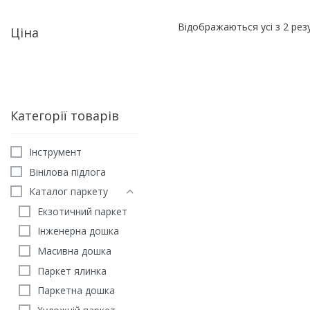
Відображаються усі з 2 рез
Ціна
Категорії товарів
Iнструмент
Вінілова підлога
Каталог паркету
Екзотичний паркет
Інженерна дошка
Масивна дошка
Олія для паркету Loba 
Impact Oil Color Крейда 
Паркет ялинка
5020
грн
4520
грн
Паркетна дошка
ЗАМОВИТИ