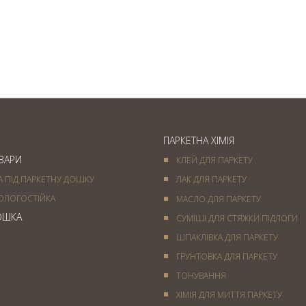
Паркет французька ялинка
— вишукане підлогове
покриття
ПАРКЕТНА ХІМІЯ
ОВАРИ
КЛЕЙ ДЛЯ ПАРКЕТУ
А ПІД ПАРКЕТНУ ДОШКУ
ЛАК ДЛЯ ПАРКЕТУ
ОЛОГОСТІЙКА
МАСЛО ДЛЯ ПАРКЕТУ
ОШКА
СУМІШІ ДЛЯ СТЯЖКИ ПІДЛОГИ
ШПАКЛІВКА ДЛЯ ПАРКЕТУ
ГРУНТОВКА ДЛЯ ПАРКЕТУ
ТОНУВАННЯ
ХІМІЯ ДЛЯ МИТТЯ ПАРКЕТУ