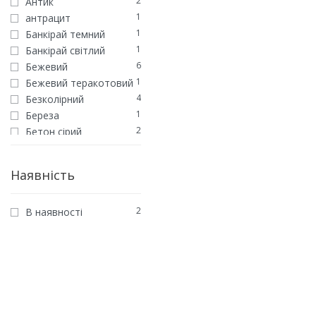
2
Антик
1
антрацит
1
Банкiрай темний
1
Банкірай світлий
6
Бежевий
1
Бежевий теракотовий
4
Безколірний
1
Береза
2
Бетон сірий
7
Білий
1
Білий Кантрі
Наявність
3
Венге
1
Вишня
2
В наявності
1
Галька
1
Гансток
1
Гараппа
1
Глина
3
Горіх
2
Графит
1
Дуб антік