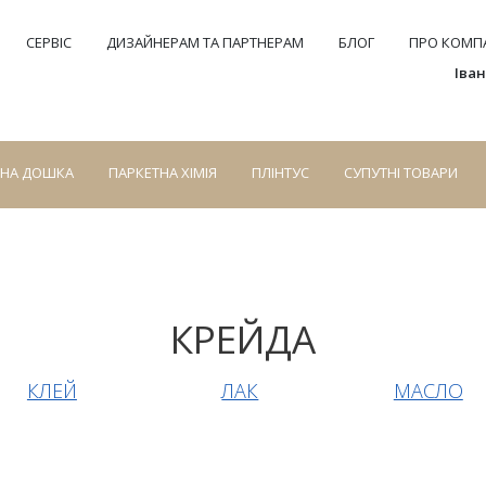
СЕРВІС
ДИЗАЙНЕРАМ ТА ПАРТНЕРАМ
БЛОГ
ПРО КОМПА
Іва
СНА ДОШКА
ПАРКЕТНА ХІМІЯ
ПЛІНТУС
СУПУТНІ ТОВАРИ
КРЕЙДА
КЛЕЙ
ЛАК
МАСЛО