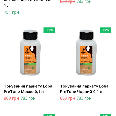
869
грн
783
грн
1 л
751
грн
-10%
-10%
Тонування паркету Loba
Тонування паркету Loba
PreTone Мокко 0,1 л
PreTone Чорний 0,1 л
869
грн
783
грн
869
грн
783
грн