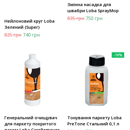
Змінна насадка для
швабри Loba SprayMop
835
грн
750
грн
Нейлоновий круг Loba
Зелений (Super)
825
грн
740
грн
-10%
Генеральний очищувач
Тонування паркету Loba
для паркету покритого
PreTone Стальний 0,1 л
лаком Loba CareRemover