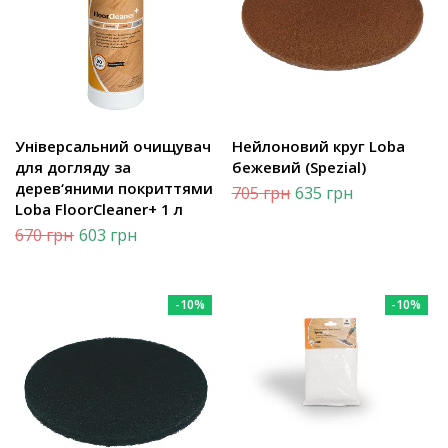
Універсальний очищувач
Нейлоновий круг Loba
для догляду за
бежевий (Spezial)
дерев‘яними покриттями
705
грн
635
грн
Loba FloorCleaner+ 1 л
670
грн
603
грн
-10%
-10%