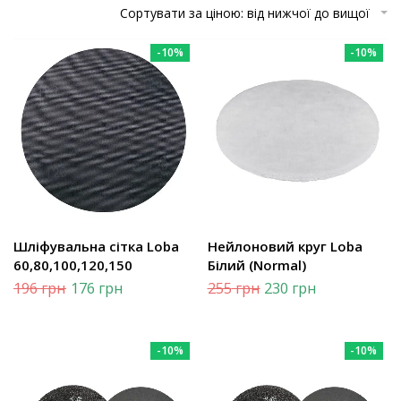
Сортувати за ціною: від нижчої до вищої
-10%
-10%
Шліфувальна сітка Loba
Нейлоновий круг Loba
60,80,100,120,150
Білий (Normal)
196
грн
176
грн
255
грн
230
грн
-10%
-10%