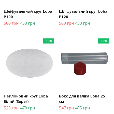
Шліфувальний круг Loba
Шліфувальний круг Loba
Р100
Р120
500
грн
450
грн
500
грн
450
грн
-10%
-10%
Нейлоновий круг Loba
Бокс для валіка Loba 25
Білий (Super)
см
525
грн
470
грн
547
грн
495
грн