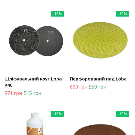
-10%
-10%
Шліфувальний круг Loba
Перфорований пад Loba
Р40
609
грн
550
грн
571
грн
515
грн
-10%
-10%