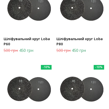
Шліфувальний круг Loba
Шліфувальний круг Loba
Р60
Р80
500
грн
450
грн
500
грн
450
грн
-10%
-10%