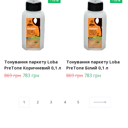
-10%
-10%
Тонування паркету Loba
Тонування паркету Loba
PreTone Коричневий 0,1 л
PreTone Білий 0,1 л
869
грн
783
грн
869
грн
783
грн
1
2
3
4
5