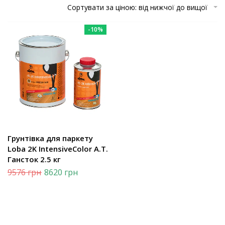
Сортувати за ціною: від нижчої до вищої
-10%
Грунтівка для паркету
Loba 2K IntensiveColor A.T.
Гансток 2.5 кг
9576
грн
8620
грн