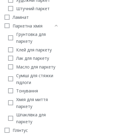
Художній паркет
869
грн
783
грн
Штучний паркет
ЗАМОВИТИ
Ламінат
Паркетна хімія
Грунтовка для
паркету
Клей для паркету
Лак для паркету
Масло для паркету
Суміші для стяжки
підлоги
Тонування
Хімія для миття
паркету
Шпаклівка для
паркету
Плінтус