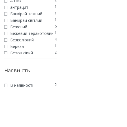
2
Антик
1
антрацит
1
Банкiрай темний
1
Банкірай світлий
6
Бежевий
1
Бежевий теракотовий
4
Безколірний
1
Береза
2
Бетон сірий
7
Білий
1
Білий Кантрі
Наявність
3
Венге
1
Вишня
2
В наявності
1
Галька
1
Гансток
1
Гараппа
1
Глина
3
Горіх
2
Графит
1
Дуб антік