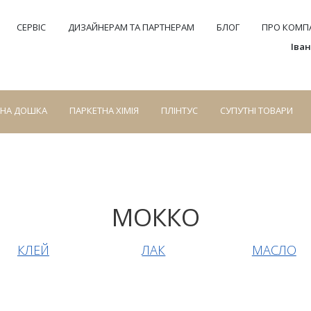
СЕРВІС
ДИЗАЙНЕРАМ ТА ПАРТНЕРАМ
БЛОГ
ПРО КОМПА
Іва
СНА ДОШКА
ПАРКЕТНА ХІМІЯ
ПЛІНТУС
СУПУТНІ ТОВАРИ
МОККО
КЛЕЙ
ЛАК
МАСЛО