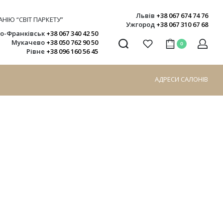
Львів
+38 067 674 74 76
НІЮ “СВІТ ПАРКЕТУ”
Ужгород
+38 067 310 67 68
но-Франківськ
+38 067 340 42 50
Мукачево
+38 050 762 90 50
0
Рівне
+38 096 160 56 45
АДРЕСИ САЛОНІВ