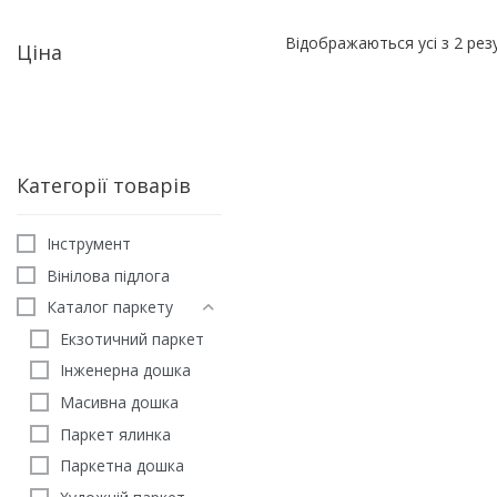
Відображаються усі з 2 рез
Ціна
Категорії товарів
Iнструмент
Вінілова підлога
Каталог паркету
Екзотичний паркет
Інженерна дошка
Масивна дошка
Паркет ялинка
Тонування паркету Lob
Паркетна дошка
PreTone Мокко 0,1 л