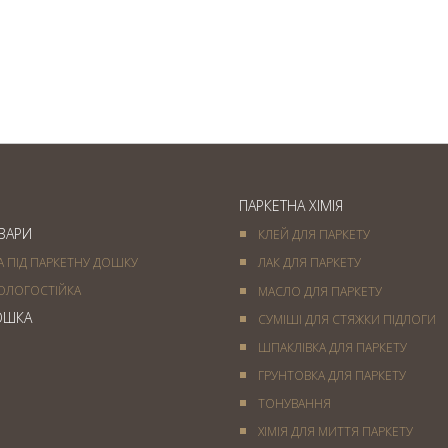
Паркет французька ялинка
— вишукане підлогове
покриття
ПАРКЕТНА ХІМІЯ
ОВАРИ
КЛЕЙ ДЛЯ ПАРКЕТУ
А ПІД ПАРКЕТНУ ДОШКУ
ЛАК ДЛЯ ПАРКЕТУ
ОЛОГОСТІЙКА
МАСЛО ДЛЯ ПАРКЕТУ
ОШКА
СУМІШІ ДЛЯ СТЯЖКИ ПІДЛОГИ
ШПАКЛІВКА ДЛЯ ПАРКЕТУ
ГРУНТОВКА ДЛЯ ПАРКЕТУ
ТОНУВАННЯ
ХІМІЯ ДЛЯ МИТТЯ ПАРКЕТУ