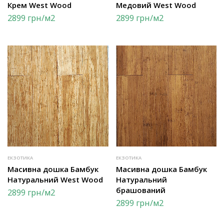
Крем West Wood
Медовий West Wood
2899
грн
/м2
2899
грн
/м2
ЕКЗОТИКА
ЕКЗОТИКА
Масивна дошка Бамбук
Масивна дошка Бамбук
Натуральний West Wood
Натуральний
брашований
2899
грн
/м2
2899
грн
/м2