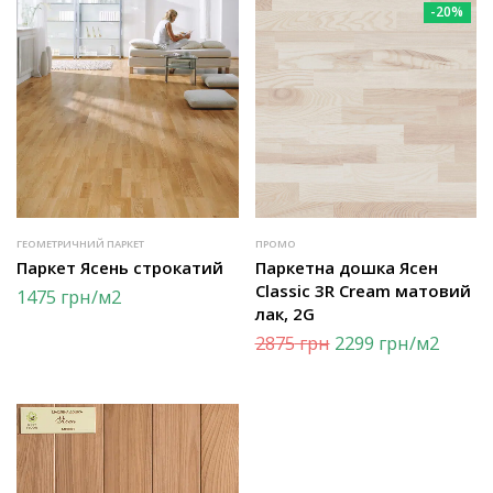
-20%
ГЕОМЕТРИЧНИЙ ПАРКЕТ
ПРОМО
Паркет Ясень строкатий
Паркетна дошка Ясен
Classic 3R Cream матовий
1475
грн
/м2
лак, 2G
2875
грн
2299
грн
/м2