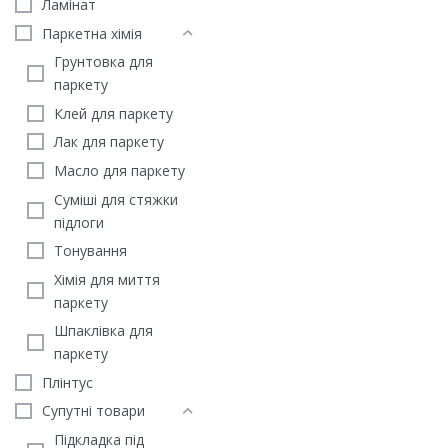
Ламінат
Паркетна хімія
Грунтовка для
паркету
Клей для паркету
Лак для паркету
Масло для паркету
Суміші для стяжки
підлоги
Тонування
Хімія для миття
паркету
ГЕОМЕТРИЧНИЙ ПАРКЕТ
Шпаклівка для
Паркет Дуб рустік 500х
мм
паркету
2600
грн
/м2
Плінтус
ЗАМОВИТИ
Супутні товари
Підкладка під