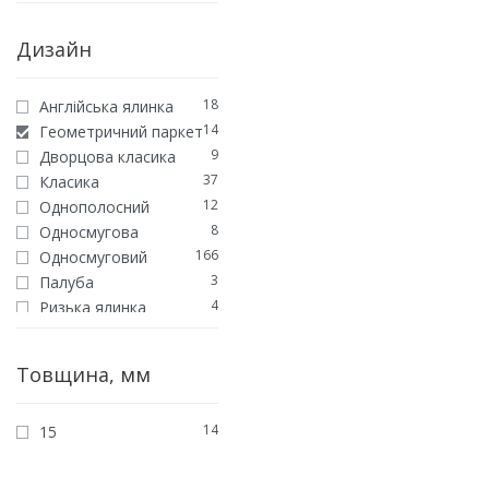
Дизайн
18
Англійська ялинка
14
Геометричний паркет
9
Дворцова класика
37
Класика
12
Однополосний
8
Односмугова
166
Односмуговий
3
Палуба
4
Ризька ялинка
5
Трисмугова
7
Угорська ялинка
Товщина, мм
7
Французька ялинка
6
Французька ялинка
14
15
Максі
3
Французька ялинка
Міні