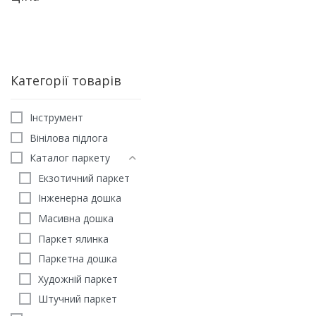
Категорії товарів
Iнструмент
Вінілова підлога
Каталог паркету
Екзотичний паркет
Інженерна дошка
Масивна дошка
Паркет ялинка
ГЕОМЕТРИЧНИЙ ПАРКЕТ
Паркетна дошка
Паркет Ясень строкати
Художній паркет
1475
грн
/м2
Штучний паркет
ЗАМОВИТИ