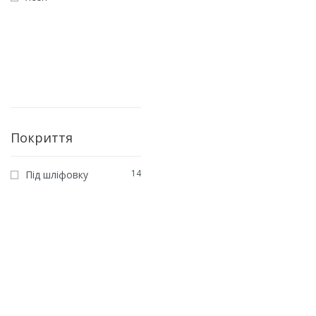
Покриття
14
Під шліфовку