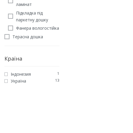
ламінат
Підкладка під
паркетну дошку
Фанера вологостійка
Терасна дошка
Країна
1
Індонезия
ГЕОМЕТРИЧНИЙ ПАРКЕТ
13
Україна
Паркет Дуб натур 450х
мм
2995
грн
/м2
ЗАМОВИТИ