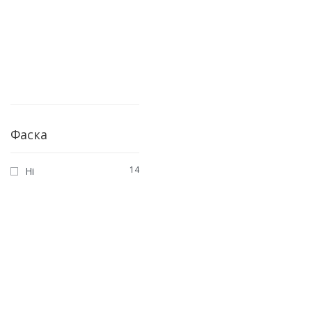
1
Шведська ялинка
1
Ялинка або Палуба
Фаска
14
Ні