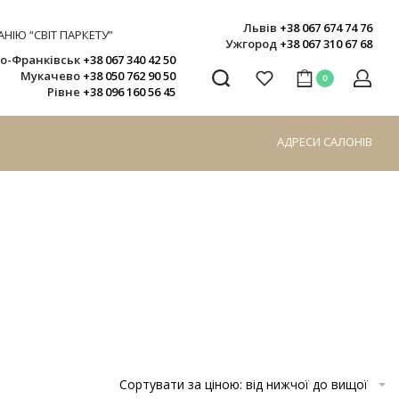
Львів
+38 067 674 74 76
НІЮ “СВІТ ПАРКЕТУ”
Ужгород
+38 067 310 67 68
но-Франківськ
+38 067 340 42 50
Мукачево
+38 050 762 90 50
0
Рівне
+38 096 160 56 45
АДРЕСИ САЛОНІВ
Сортувати за ціною: від нижчої до вищої