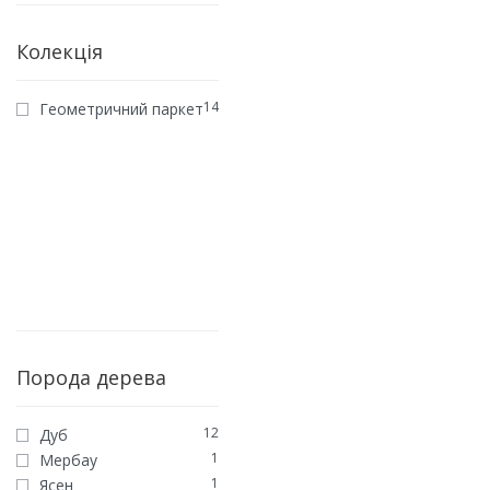
Колекція
14
Геометричний паркет
ГЕОМЕТРИЧНИЙ ПАРКЕТ
Паркет Дуб селект 450
Порода дерева
мм
3195
грн
/м2
12
Дуб
ЗАМОВИТИ
1
Мербау
1
Ясен