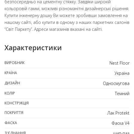
безпосередньо на цементну стяжку. Завдяки широкій
кольоровій гаммі, можливі різноманітні дизайнерські рішення.
Купити інженерну дошку Ви можете зробивши замовлення на
нашому сайті, або купити в одному з наших паркетних салонів
“Світ Паркету”. Адреси магазинів вказані на сайті.
Характеристики
ВИРОБНИК
Nest Floor
КРАЇНА
Україна
ДИЗАЙН
Односмугова
КОЛІР
Темний
КОНСТРУКЦІЯ
ПОКРИТТЯ
Лак Protekt
ФАСКА
Фаска V4
З'ЄДНАННЯ
шип-паз