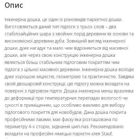
Опис
Інженерна дошка, це один із різновидів паркетної дошки.
Виготовляється даний тип підлоги з трьох слоїв – два
стабілізайційних шара з хвойних порід деревини як основи та
високоякісної деревини дуба. Зовнішній вигляд інженерної
дошки, дуже нагадує та мало чим відрізняється від масивної
дошки, але через свою конструкцію інженерна дошка
являється більш стабільним підлоговим покриттям чим
підлога з цільної масивної деревини. Інженерна дошка володіє
дуже хорошою міцністю, геометрією та практичністю. Завдяки
своїй двошаровій конструкції, цю підлогу можна вкладати на
поверхні з підігрівом підлги. Дошка інженерна менш вразлива
до деформації при температурних перепадах вологості чи
сухості в приміщеннях, що особливо важливо для вибору
підлогового покриття для новобудов. Дана дошка покрита
професійними лаками, має фаску яка розташована по
периметру 4-х сторін, зєднання шип-паз. Рекомендовано
вкладати на професійні німецькі паркетні клея Stauf,