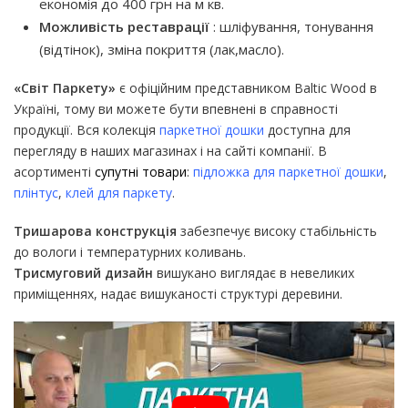
економія до 400 грн на м кв.
Можливість реставрації
: шліфування, тонування
(відтінок), зміна покриття (лак,масло).
«Світ Паркету»
є офіційним представником Baltic Wood в
Україні, тому ви можете бути впевнені в справності
продукції. Вся колекція
паркетної дошки
доступна для
перегляду в наших магазинах і на сайті компанії. В
асортименті
супутні товари
:
підложка для паркетної дошки
,
плінтус
,
клей для паркету
.
Тришарова конструкція
забезпечує високу стабільність
до вологи і температурних коливань.
Трисмуговий дизайн
вишукано виглядає в невеликих
приміщеннях, надає вишуканості структурі деревини.