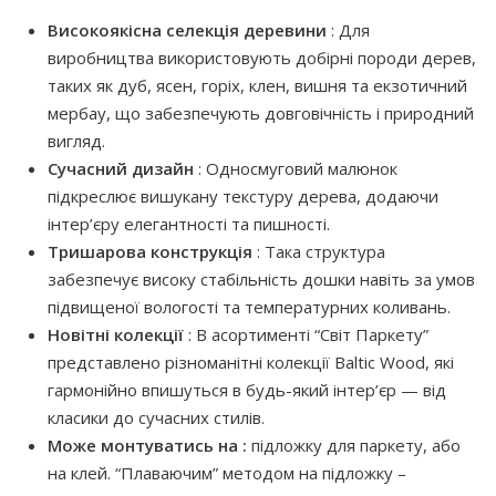
Високоякісна селекція деревини
: Для
виробництва використовують добірні породи дерев,
таких як дуб, ясен, горіх, клен, вишня та екзотичний
мербау, що забезпечують довговічність і природний
вигляд.
Сучасний дизайн
: Односмуговий малюнок
підкреслює вишукану текстуру дерева, додаючи
інтер’єру елегантності та пишності.
Тришарова конструкція
: Така структура
забезпечує високу стабільність дошки навіть за умов
підвищеної вологості та температурних коливань.
Новітні колекції
: В асортименті “Світ Паркету”
представлено різноманітні колекції Baltic Wood, які
гармонійно впишуться в будь-який інтер’єр — від
класики до сучасних стилів.
Може монтуватись на :
підложку для паркету, або
на клей. “Плаваючим” методом на підложку –