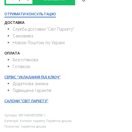
ОТРИМАТИ КОНСУЛЬТАЦІЮ
ДОСТАВКА
Служба доставки “Свiт Паркету”
Самовивіз
Новою Поштою по Україні
ОПЛАТА
Безготівкова
Готівкою
СЕРВІС “УКЛАДАННЯ ПІД КЛЮЧ”
Додаткова знижка
Підвищена гарантія
САЛОНИ “СВІТ ПАРКЕТУ”
Артикул:
WE1A854ES599E-1
Категорії:
Каталог паркету
,
Паркетна дошка
Позначка:
паркетна дошка