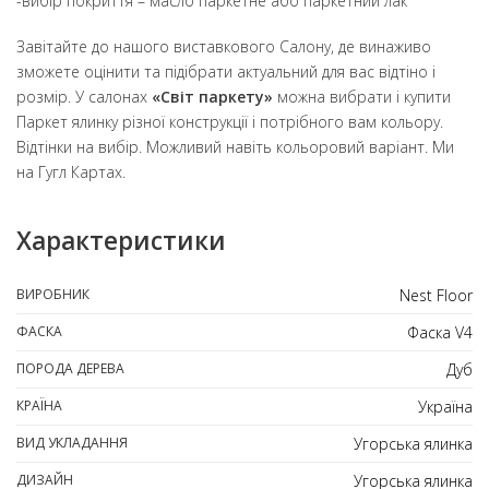
-вибір покриття – масло паркетне або паркетний лак
Завітайте до нашого виставкового Салону, де винаживо
зможете оцінити та підібрати актуальний для вас відтіно і
розмір. У салонах
«Світ паркету»
можна вибрати і купити
Паркет ялинку різної конструкції і потрібного вам кольору.
Відтінки на вибір. Можливий навіть кольоровий варіант. Ми
на Гугл Картах.
Характеристики
ВИРОБНИК
Nest Floor
ФАСКА
Фаска V4
ПОРОДА ДЕРЕВА
Дуб
КРАЇНА
Україна
ВИД УКЛАДАННЯ
Угорська ялинка
ДИЗАЙН
Угорська ялинка