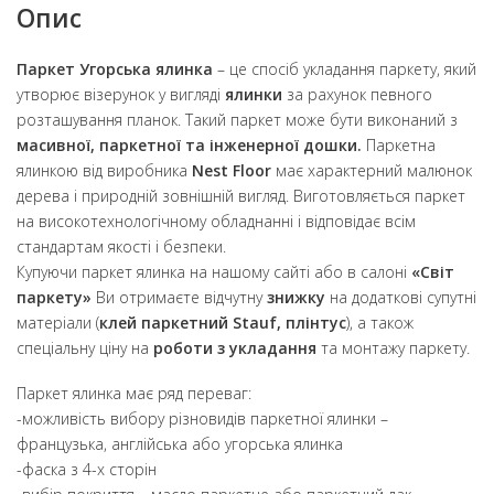
Опис
Паркет Угорська ялинка
– це спосіб укладання паркету, який
утворює візерунок у вигляді
ялинки
за рахунок певного
розташування планок. Такий паркет може бути виконаний з
масивної, паркетної та інженерної дошки.
Паркетна
ялинкою від виробника
Nest Floor
має характерний малюнок
дерева і природній зовнішній вигляд. Виготовляється паркет
на високотехнологічному обладнанні і відповідає всім
стандартам якості і безпеки.
Купуючи паркет ялинка на нашому сайті або в салоні
«Світ
паркету»
Ви отримаєте відчутну
знижку
на додаткові супутні
матеріали (
клей паркетний Stauf, плінтус
), а також
спеціальну ціну на
роботи з укладання
та монтажу паркету.
Паркет ялинка має ряд переваг:
-можливість вибору різновидів паркетної ялинки –
французька, англійська або угорська ялинка
-фаска з 4-х сторін