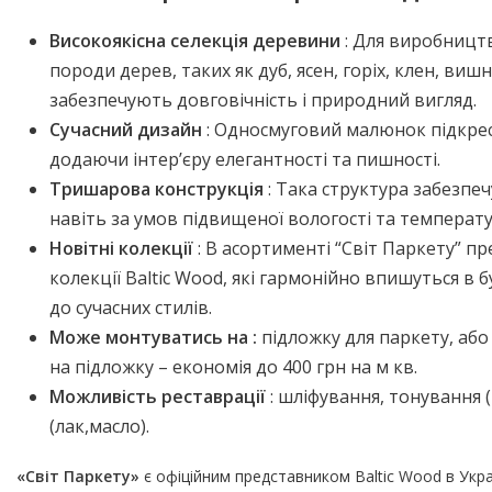
Високоякісна селекція деревини
: Для виробницт
породи дерев, таких як дуб, ясен, горіх, клен, ви
забезпечують довговічність і природний вигляд.
Сучасний дизайн
: Односмуговий малюнок підкрес
додаючи інтер’єру елегантності та пишності.
Тришарова конструкція
: Така структура забезпеч
навіть за умов підвищеної вологості та температ
Новітні колекції
: В асортименті “Світ Паркету” п
колекції Baltic Wood, які гармонійно впишуться в 
до сучасних стилів.
Може монтуватись на :
підложку для паркету, аб
на підложку – економія до 400 грн на м кв.
Можливість реставрації
: шліфування, тонування (
(лак,масло).
«Світ Паркету»
є офіційним представником Baltic Wood в Укра