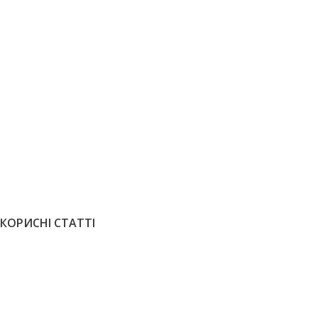
ГЕОМЕТРИЧНИЙ ПАРКЕТ
Паркет Мер
Паркет Дуб натур 500х70х15 мм
4310
грн
/
3095
грн
/м2
ЗАМОВИТИ
ЗАМОВИТИ
КОРИСНІ СТАТТІ