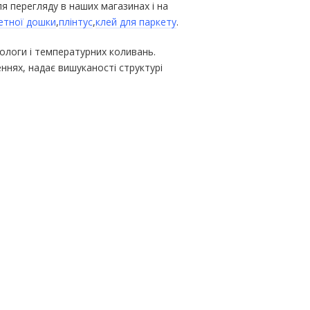
я перегляду в наших магазинах і на
етної дошки
,
плінтус
,
клей для паркету
.
вологи і температурних коливань.
нях, надає вишуканості структурі