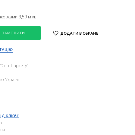
ковками 3,59 м кв
ЗАМОВИТИ
ДОДАТИ В ОБРАНЕ
ТАЦІЮ
“Свiт Паркету”
о Україні
ПІД КЛЮЧ”
а
тія