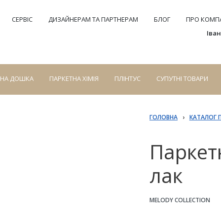
СЕРВІС
ДИЗАЙНЕРАМ ТА ПАРТНЕРАМ
БЛОГ
ПРО КОМПА
Іва
СНА ДОШКА
ПАРКЕТНА ХІМІЯ
ПЛІНТУС
СУПУТНІ ТОВАРИ
ГОЛОВНА
›
КАТАЛОГ 
Паркет
лак
MELODY COLLECTION