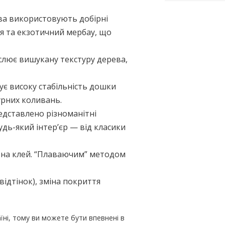
ва використовують добірні
шня та екзотичний мербау, що
лює вишукану текстуру дерева,
ує високу стабільність дошки
урних коливань.
редставлено різноманітні
будь-який інтер’єр — від класики
о на клей. “Плаваючим” методом
відтінок), зміна покриття
їні, тому ви можете бути впевнені в