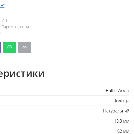
У”
-C-1
,
Паркетна дошка
а
еристики
Baltic Wood
Польща
Натуральний
13.3 мм
182 мм