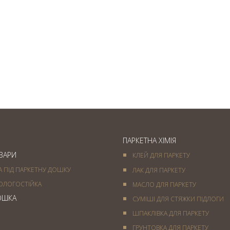
Паркет французька ялинка
— вишукане підлогове
покриття
ПАРКЕТНА ХІМІЯ
ОВАРИ
КЛЕЙ ДЛЯ ПАРКЕТУ
А ПІД ПАРКЕТНУ ДОШКУ
ЛАК ДЛЯ ПАРКЕТУ
ОЛОГОСТІЙКА
МАСЛО ДЛЯ ПАРКЕТУ
ОШКА
СУМІШІ ДЛЯ СТЯЖКИ ПІДЛОГИ
ШПАКЛІВКА ДЛЯ ПАРКЕТУ
ГРУНТОВКА ДЛЯ ПАРКЕТУ