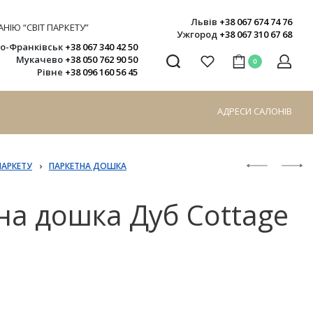
Львів
+38 067 674 74 76
НІЮ “СВІТ ПАРКЕТУ”
Ужгород
+38 067 310 67 68
но-Франківськ
+38 067 340 42 50
Мукачево
+38 050 762 90 50
0
Рівне
+38 096 160 56 45
АДРЕСИ САЛОНІВ
ПАРКЕТУ
›
ПАРКЕТНА ДОШКА
на дошка Дуб Cottage