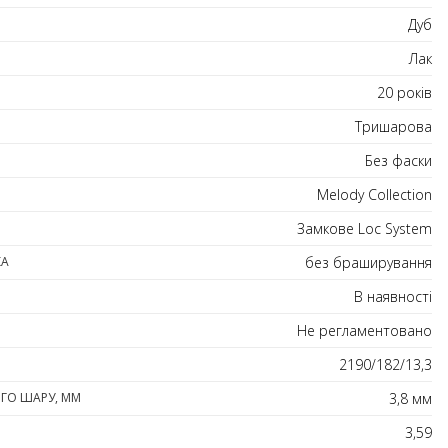
Дуб
Лак
20 років
Тришарова
Без фаски
Melody Collection
Замкове Loc System
КА
без браширування
В наявності
Не регламентовано
2190/182/13,3
ГО ШАРУ, ММ
3,8 мм
3,59