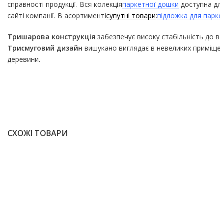
справності продукції. Вся колекція
паркетної дошки
доступна дл
сайті компанії. В асортименті
супутні товари
:
підложка для парк
Тришарова конструкція
забезпечує високу стабільність до 
Трисмуговий дизайн
вишукано виглядає в невеликих приміщен
деревини.
СХОЖІ ТОВАРИ