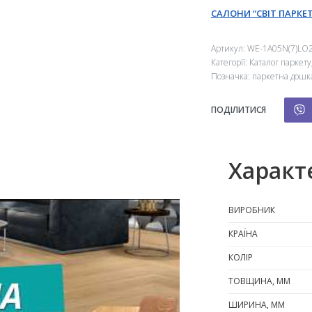
САЛОНИ “СВІТ ПАРКЕТ
Артикул:
WE-1A05N(7)LO2
Категорії:
Каталог паркету
Позначка:
паркетна дошк
ПОДІЛИТИСЯ
Характ
ВИРОБНИК
КРАЇНА
КОЛІР
ТОВЩИНА, ММ
ШИРИНА, ММ