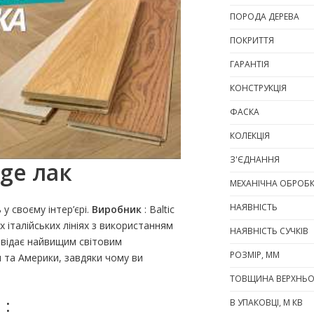
ПОРОДА ДЕРЕВА
ПОКРИТТЯ
ГАРАНТІЯ
КОНСТРУКЦІЯ
ФАСКА
КОЛЕКЦІЯ
З'ЄДНАННЯ
ge лак
МЕХАНІЧНА ОБРОБ
НАЯВНІСТЬ
 у своєму інтер’єрі.
Виробник
: Baltic
італійських лініях з використанням
НАЯВНІСТЬ СУЧКІВ
повідає найвищим світовим
РОЗМІР, ММ
и та Америки, завдяки чому ви
ТОВЩИНА ВЕРХНЬО
 :
В УПАКОВЦІ, М КВ