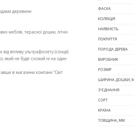
ФАСКА
ородами деревини
КОЛЕКЦІЯ
НАЯВНІСТЬ
их меблів, терасної дошки, літніх
ПОКРИТТЯ
ПОРОДА ДЕРЕВА
від впливу ультрафіолету (сонця).
, який не буде схожий ні на один
ВИРОБНИК
РОЗМІР
авши в магазини компаніі “Світ
ШИРИНА ДОШКИ, 
З'ЄДНАННЯ
СОРТ
КРАЇНА
ТОВЩИНА, ММ