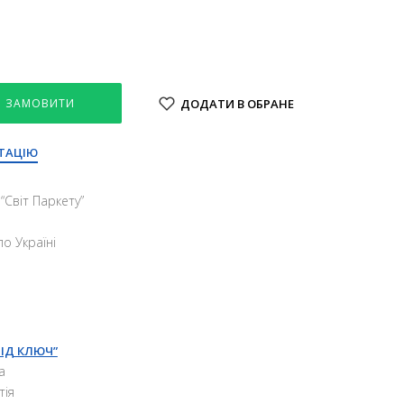
ЗАМОВИТИ
ДОДАТИ В ОБРАНЕ
ТАЦІЮ
“Свiт Паркету”
о Україні
ПІД КЛЮЧ”
а
тія