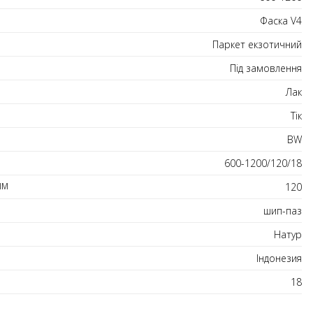
Фаска V4
Паркет екзотичний
Під замовлення
Лак
Тік
BW
600-1200/120/18
ММ
120
шип-паз
Натур
Індонезия
18