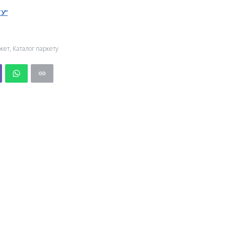
У”
кет
,
Каталог паркету