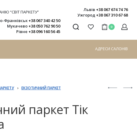
Львів
+38 067 674 74 76
НІЮ “СВІТ ПАРКЕТУ”
Ужгород
+38 067 310 67 68
но-Франківськ
+38 067 340 42 50
Мукачево
+38 050 762 90 50
0
Рівне
+38 096 160 56 45
АДРЕСИ САЛОНІВ
ПАРКЕТУ
›
ЕКЗОТИЧНИЙ ПАРКЕТ
ний паркет Тік
a