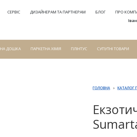
СЕРВІС
ДИЗАЙНЕРАМ ТА ПАРТНЕРАМ
БЛОГ
ПРО КОМПА
Іва
СНА ДОШКА
ПАРКЕТНА ХІМІЯ
ПЛІНТУС
СУПУТНІ ТОВАРИ
ГОЛОВНА
›
КАТАЛОГ 
Екзотич
Sumart