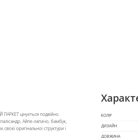
Характ
 ПАРКЕТ цінується подвійно.
КОЛІР
 палісандр, Айпе-лапачо, бамбук,
ДИЗАЙН
к своєї оригінальної структури і
ДОВЖИНА