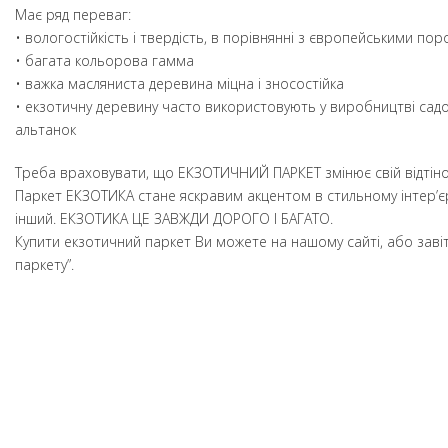
Має ряд переваг:
• вологостійкість і твердість, в порівнянні з європейськими п
• багата кольорова гамма
• важка масляниста деревина міцна і зносостійка
• екзотичну деревину часто використовують у виробництві садов
альтанок
Треба враховувати, що ЕКЗОТИЧНИЙ ПАРКЕТ змінює свій відтінок 
Паркет ЕКЗОТИКА стане яскравим акцентом в стильному інтер’єрі
інший. ЕКЗОТИКА ЦЕ ЗАВЖДИ ДОРОГО І БАГАТО.
Купити екзотичний паркет Ви можете на нашому сайті, або завіт
паркету”.