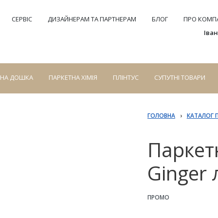
СЕРВІС
ДИЗАЙНЕРАМ ТА ПАРТНЕРАМ
БЛОГ
ПРО КОМПА
Іва
СНА ДОШКА
ПАРКЕТНА ХІМІЯ
ПЛІНТУС
СУПУТНІ ТОВАРИ
ГОЛОВНА
›
КАТАЛОГ 
Паркет
Ginger 
ПРОМО