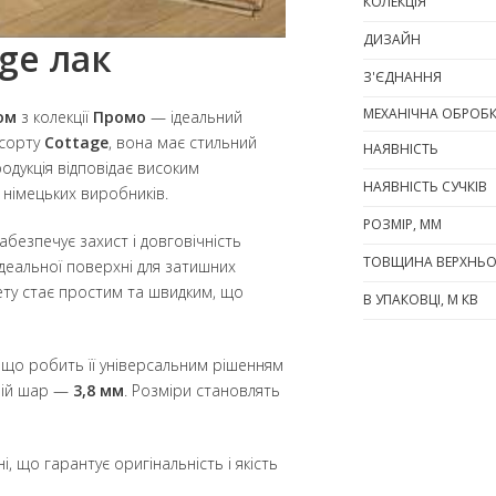
КОЛЕКЦІЯ
ДИЗАЙН
ge лак
З'ЄДНАННЯ
МЕХАНІЧНА ОБРОБ
ом
з колекції
Промо
— ідеальний
 сорту
Cottage
, вона має стильний
НАЯВНІСТЬ
одукція відповідає високим
НАЯВНІСТЬ СУЧКІВ
 німецьких виробників.
РОЗМІР, ММ
абезпечує захист і довговічність
ТОВЩИНА ВЕРХНЬО
 ідеальної поверхні для затишних
ету стає простим та швидким, що
В УПАКОВЦІ, М КВ
 що робить її універсальним рішенням
хній шар —
3,8 мм
. Розміри становлять
і, що гарантує оригінальність і якість