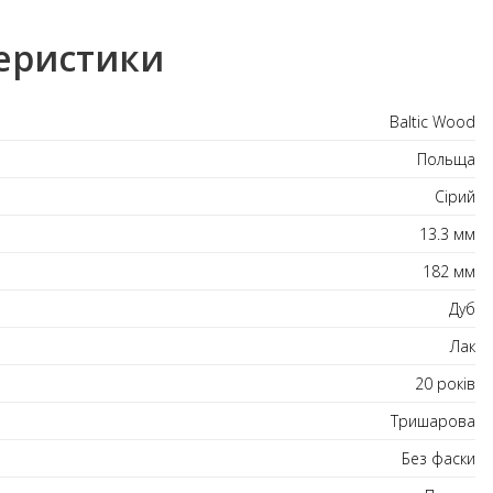
еристики
Baltic Wood
Польща
Сірий
13.3 мм
182 мм
Дуб
Лак
20 років
Тришарова
Без фаски