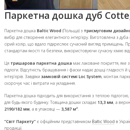
Паркетна дошка дуб Cotte
Паркетна дошка
Baltic Wood
(Польща) з
трисмуговим дизайн
вибір для створення елегантного інтер’єру. Виготовлена з дуба
сірий колір, що вдало підкреслює сучасний вигляд приміщень. Пр
стандартам якості та безпеки, використовуючи сучасну хімію від
Ця
тришарова паркетна дошка
має лаковане покриття, яке з
підлоги. Відсутність брашування і фаски надає дошці гладкості й
інтер’єрів. Завдяки
замковій системі Loc System
, монтаж парк
скорочує час і витрати на укладання.
Паркетна дошка підходить для використання з теплою підлогою,
для будь-якого будинку. Товщина дошки складає
13,3 мм
, а вер
2190/182 мм
, а в упаковці —
3,587 м²
.
“Світ Паркету”
є офіційним представником
Baltic Wood
в Україн
продукції.