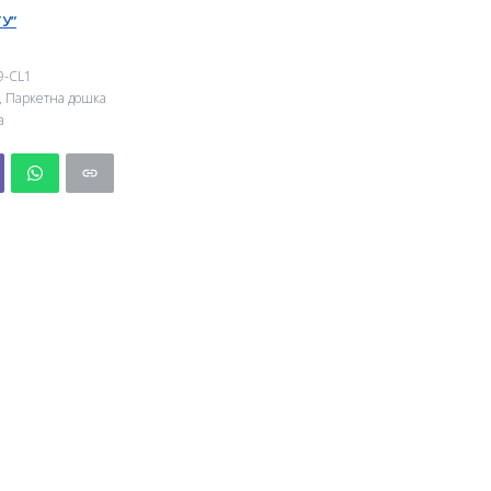
У”
9-CL1
,
Паркетна дошка
а