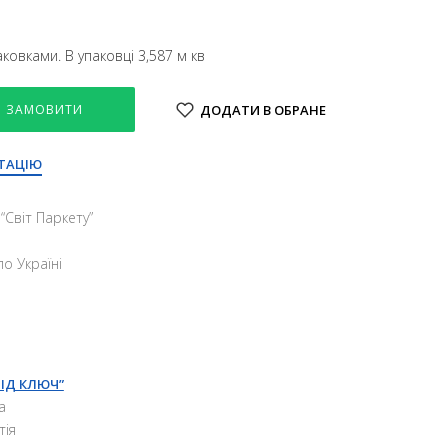
ковками. В упаковці 3,587 м кв
ЗАМОВИТИ
ДОДАТИ В ОБРАНЕ
ТАЦІЮ
“Свiт Паркету”
о Україні
ПІД КЛЮЧ”
а
тія