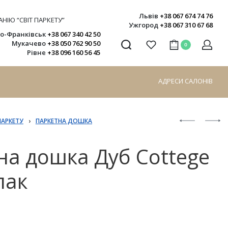
Львів
+38 067 674 74 76
НІЮ “СВІТ ПАРКЕТУ”
Ужгород
+38 067 310 67 68
но-Франківськ
+38 067 340 42 50
Мукачево
+38 050 762 90 50
0
Рівне
+38 096 160 56 45
АДРЕСИ САЛОНІВ
ПАРКЕТУ
›
ПАРКЕТНА ДОШКА
на дошка Дуб Cottege
лак