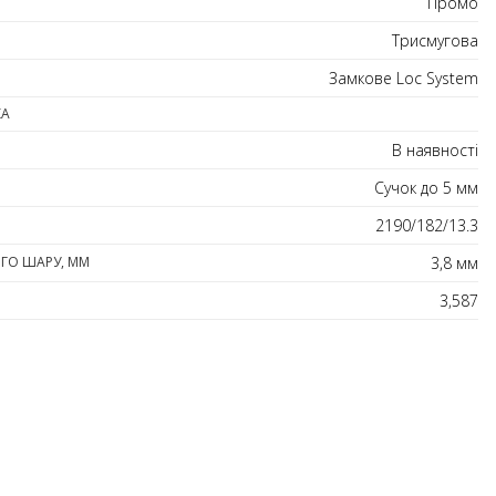
Промо
Трисмугова
Замкове Loc System
КА
В наявності
Сучок до 5 мм
2190/182/13.3
ГО ШАРУ, ММ
3,8 мм
3,587