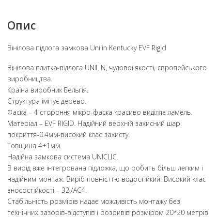
Опис
Вінілова підлога замкова Unilin Kentucky EVF Rigid
Вінілова плитка-підлога UNILIN, чудової якості, європейського
виробництва.
Країна виробник Бельгія.
Структура імітує дерево.
Фаска – 4 стороння мікро-фаска красиво виділяє ламель.
Матеріал – EVF RIGID. Надійний верхній захисний шар
покриття-0.4мм-високий клас захисту.
Товщина 4+1мм.
Надійна замкова система UNICLIC.
В вирід вже інтегрована підложка, що робить більш легким і
надійним монтаж. Виріб повністтю водостійкий. Високий клас
зносостійкості – 32./АС4.
Стабільність розмірів надає можливість монтажу без
технічних зазорів-відступів і розривів розміром 20*20 метрів.