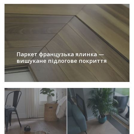
Паркет французька ялинка —
вишукане підлогове покриття