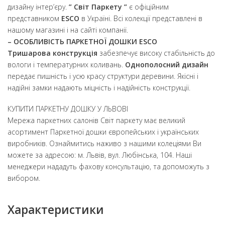
дизайну інтер’єру.
” Світ Паркету ”
є офіційним
представником
ESCO
в Україні. Всі колекції представлені в
нашому магазині і на сайті компанії.
– ОСОБЛИВІСТЬ ПАРКЕТНОЇ ДОШКИ ESCO
Тришарова конструкція
забезпечує високу стабільність до
вологи і температурних коливань.
Однополосний дизайн
передає пишність і усю красу структури деревини. Якісні і
надійні замки надають міцність і надійність конструкції.
КУПИТИ ПАРКЕТНУ ДОШКУ У ЛЬВОВІ
Мережа паркетних салонів Світ паркету має великий
асортимент Паркетної дошки європейських і українських
виробників. Ознаймитись наживо з нашими колеціями Ви
можете за адресою: м. Львів, вул. Любінська, 104. Наші
менеджери нададуть фахову консультацію, та допоможуть з
вибором.
Характеристики