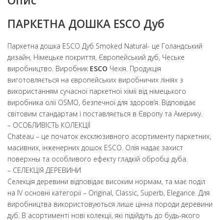
Опис
ПАРКЕТНА ДОШКА ESCO Дуб
Паркетна дошка ESCO Дуб Smoked Natural- це Голандський
дизайн, Німецьке покриття, Європейський дуб, Чеське
виробництво. Виробник
ESCO
Чехія. Продукція
виготовляється на європейських виробничих лініях з
використанням сучасної паркетної хімії від німецького
виробника олії OSMO, безпечної для здоров’я. Відповідає
світовим стандартам і поставляється в Європу та Америку.
– ОСОБЛИВІСТЬ КОЛЕКЦІЇ
Chateau – це початок ексклюзивного асортименту паркетних,
масивних, інженерних дошок ESCO. Олія надає захист
поверхны та особливого ефекту гладкій обробці дуба.
– СЕЛЕКЦІЯ ДЕРЕВИНИ
Селекція деревини відповідає високим нормам, та має поділ
на ІV основні категорії – Original, Classic, Superb, Elegance. Для
виробництва використовуються лише цінна породи деревини
дуб. В асортименті нові колекції, які підійдуть до будь-якого