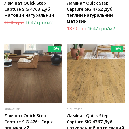
Ламінат Quick Step
Ламінат Quick Step
Capture SIG 4763 Дуб
Capture SIG 4762 Дуб
матовий натуральний
теплий натуральний
матовий
1830
грн
1647
грн
/м2
1830
грн
1647
грн
/м2
-10%
-10%
SIGNATURE
SIGNATURE
Ламінат Quick Step
Ламінат Quick Step
Capture SIG 4761 Горіх
Capture SIG 4767 Дуб
вишуканий
натуральний потрісканий