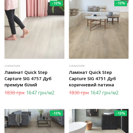
-10%
-10%
SIGNATURE
SIGNATURE
Ламінат Quick Step
Ламінат Quick Step
Capture SIG 4757 Дуб
Capture SIG 4751 Дуб
преміум білий
коричневий патина
1830
грн
1647
грн
/м2
1830
грн
1647
грн
/м2
-10%
-10%