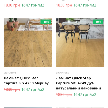
1830
грн
1647
грн
/м2
1830
грн
1647
грн
/м2
-10%
-10%
SIGNATURE
SIGNATURE
Ламінат Quick Step
Ламінат Quick Step
Capture SIG 4760 Мербау
Capture SIG 4749 Дуб
натуральний лакований
1830
грн
1647
грн
/м2
1830
грн
1647
грн
/м2