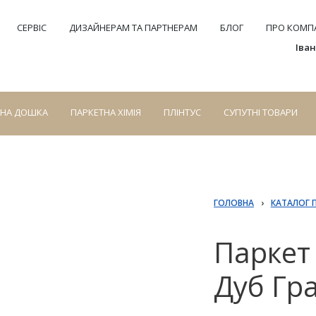
СЕРВІС
ДИЗАЙНЕРАМ ТА ПАРТНЕРАМ
БЛОГ
ПРО КОМПА
Іва
СНА ДОШКА
ПАРКЕТНА ХІМІЯ
ПЛІНТУС
СУПУТНІ ТОВАРИ
ГОЛОВНА
›
КАТАЛОГ 
Паркет
Дуб Гра