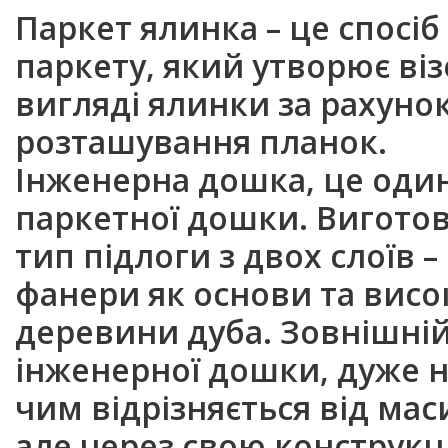
Паркет ялинка
– це спосі
паркету, який утворює віз
вигляді
ялинки
за рахуно
розташування планок.
Інженерна дошка, це один
паркетної дошки. Вигото
тип підлоги з двох слоїв –
фанери як основи та висо
деревини дуба. Зовнішні
інженерної дошки, дуже н
чим відрізняється від ма
але через свою конструкц