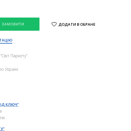
ЗАМОВИТИ
ДОДАТИ В ОБРАНЕ
ТАЦІЮ
“Свiт Паркету”
о Україні
ПІД КЛЮЧ”
а
тія
У”