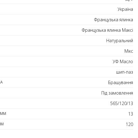
Україна
Французька ялинка
Французька ялинка Максі
Натуральний
Мікс
УФ Масло
шип-паз
КА
Брашування
Під замовлення
565/120/13
 ММ
13
ММ
120