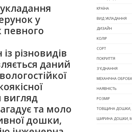
б укладання
КРАЇНА
ерунок у
ВИД УКЛАДАННЯ
к певного
ДИЗАЙН
КОЛІР
СОРТ
 із різновидів
ПОКРИТТЯ
вляється даний
З'ЄДНАННЯ
 вологостійкої
МЕХАНІЧНА ОБРОБ
коякісної
НАЯВНІСТЬ
й вигляд
РОЗМІР
агадує та моло
ТОВЩИНА ДОШКИ,
сивної дошки,
ШИРИНА ДОШКИ, 
ію інженерна