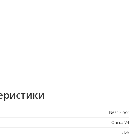
еристики
Nest Floor
Фаска V4
Дуб