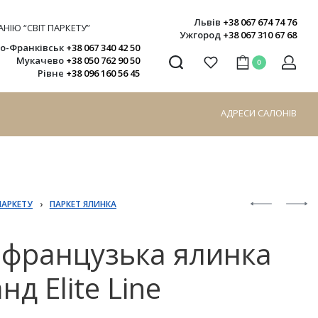
Львів
+38 067 674 74 76
НІЮ “СВІТ ПАРКЕТУ”
Ужгород
+38 067 310 67 68
но-Франківськ
+38 067 340 42 50
Мукачево
+38 050 762 90 50
0
Рівне
+38 096 160 56 45
АДРЕСИ САЛОНІВ
ПАРКЕТУ
›
ПАРКЕТ ЯЛИНКА
 французька ялинка
нд Elite Line