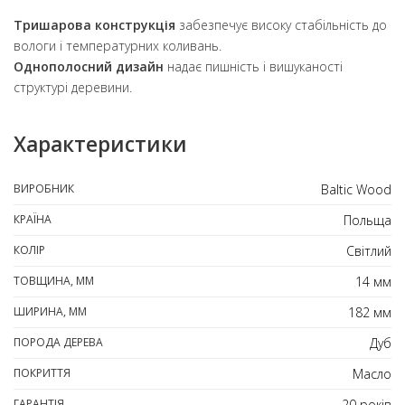
Тришарова конструкція
забезпечує високу стабільність до
вологи і температурних коливань.
Однополосний дизайн
надає пишність і вишуканості
структурі деревини.
Характеристики
ВИРОБНИК
Baltic Wood
КРАЇНА
Польща
КОЛІР
Світлий
ТОВЩИНА, ММ
14 мм
ШИРИНА, ММ
182 мм
ПОРОДА ДЕРЕВА
Дуб
ПОКРИТТЯ
Масло
ГАРАНТІЯ
20 років