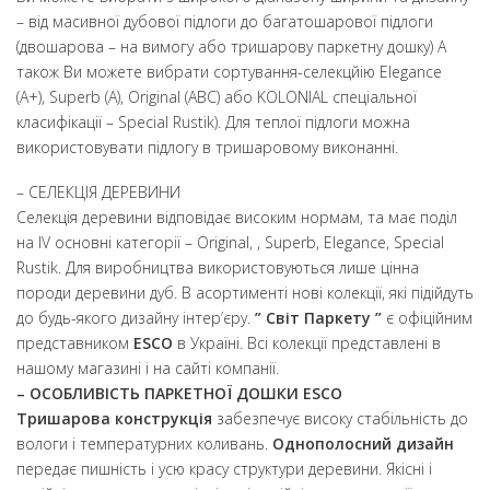
– від масивної дубової підлоги до багатошарової підлоги
(двошарова – на вимогу або тришарову паркетну дошку) А
також Ви можете вибрати сортування-селекцйію Elegance
(A+), Superb (A), Original (ABC) або KOLONIAL спеціальної
класифікації – Special Rustik). Для теплої підлоги можна
використовувати підлогу в тришаровому виконанні.
– СЕЛЕКЦІЯ ДЕРЕВИНИ
Селекція деревини відповідає високим нормам, та має поділ
на ІV основні категорії – Original, , Superb, Elegance, Special
Rustik. Для виробництва використовуються лише цінна
породи деревини дуб. В асортименті нові колекції, які підійдуть
до будь-якого дизайну інтер’єру.
” Світ Паркету ”
є офіційним
представником
ESCO
в Україні. Всі колекції представлені в
нашому магазині і на сайті компанії.
– ОСОБЛИВІСТЬ ПАРКЕТНОЇ ДОШКИ ESCO
Тришарова конструкція
забезпечує високу стабільність до
вологи і температурних коливань.
Однополосний дизайн
передає пишність і усю красу структури деревини. Якісні і