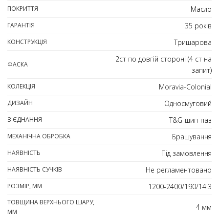
ПОКРИТТЯ
Масло
ГАРАНТІЯ
35 років
КОНСТРУКЦІЯ
Тришарова
2ст по довгій стороні (4 ст на
ФАСКА
запит)
КОЛЕКЦІЯ
Moravia-Colonial
ДИЗАЙН
Односмуговий
З'ЄДНАННЯ
T&G-шип-паз
МЕХАНІЧНА ОБРОБКА
Брашування
НАЯВНІСТЬ
Під замовлення
НАЯВНІСТЬ СУЧКІВ
Не регламентовано
РОЗМІР, ММ
1200-2400/190/14.3
ТОВЩИНА ВЕРХНЬОГО ШАРУ,
4 мм
ММ