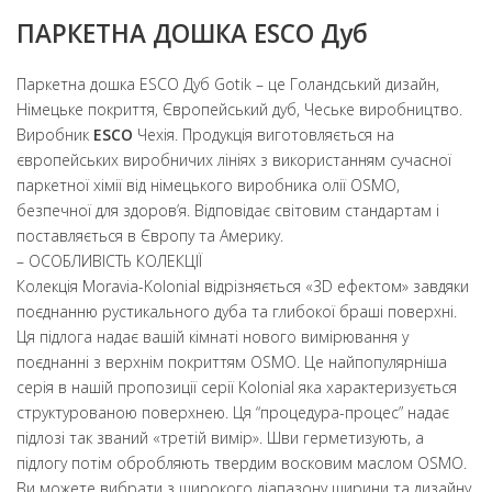
ПАРКЕТНА ДОШКА ESCO Дуб
Паркетна дошка ESCO Дуб Gotik – це Голандський дизайн,
Німецьке покриття, Європейський дуб, Чеське виробництво.
Виробник
ESCO
Чехія. Продукція виготовляється на
європейських виробничих лініях з використанням сучасної
паркетної хімії від німецького виробника олії OSMO,
безпечної для здоров’я. Відповідає світовим стандартам і
поставляється в Європу та Америку.
– ОСОБЛИВІСТЬ КОЛЕКЦІЇ
Колекція Moravia-Kolonial відрізняється «3D ефектом» завдяки
поєднанню рустикального дуба та глибокої браші поверхні.
Ця підлога надає вашій кімнаті нового вимірювання у
поєднанні з верхнім покриттям OSMO. Це найпопулярніша
серія в нашій пропозиції серії Kolonial яка характеризується
структурованою поверхнею. Ця “процедура-процес” надає
підлозі так званий «третій вимір». Шви герметизують, а
підлогу потім обробляють твердим восковим маслом OSMO.
Ви можете вибрати з широкого діапазону ширини та дизайну