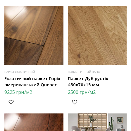
ПАРКЕТ ЕКЗОТИЧНИЙ
ГЕОМЕТРИЧНИЙ ПАРКЕТ
Екзотичний паркет Горіх
Паркет Дуб рустік
американський Quebec
450х70х15 мм
9225
грн
/м2
2500
грн
/м2