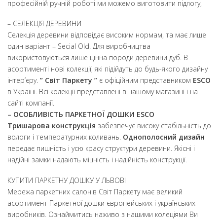
професійній ручній роботі ми можемо виготовити підлогу,
– СЕЛЕКЦІЯ ДЕРЕВИНИ
Селекція деревини відповідає високим нормам, та має лише
один варіант – Secial Old. Для виробництва
використовуються лише цінна породи деревини дуб. В
асортименті нові колекції, які підійдуть до будь-якого дизайну
інтер’єру.
” Світ Паркету ”
є офіційним представником
ESCO
в Україні. Всі колекції представлені в нашому магазині і на
сайті компанії.
– ОСОБЛИВІСТЬ ПАРКЕТНОЇ ДОШКИ ESCO
Тришарова конструкція
забезпечує високу стабільність до
вологи і температурних коливань.
Однополосний дизайн
передає пишність і усю красу структури деревини. Якісні і
надійні замки надають міцність і надійність конструкції.
КУПИТИ ПАРКЕТНУ ДОШКУ У ЛЬВОВІ
Мережа паркетних салонів Світ Паркету має великий
асортимент Паркетної дошки європейських і українських
виробників. Ознаймитись наживо з нашими колеціями Ви