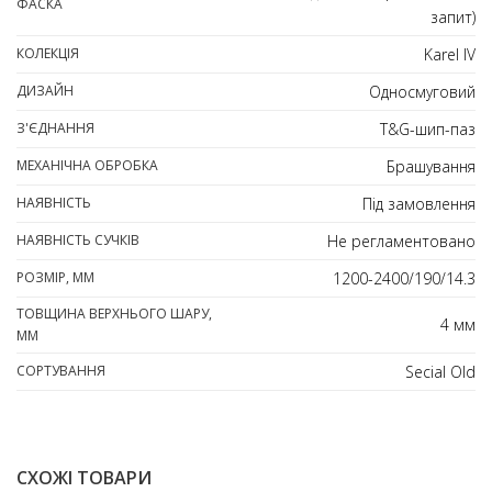
ФАСКА
запит)
КОЛЕКЦІЯ
Karel IV
ДИЗАЙН
Односмуговий
З'ЄДНАННЯ
T&G-шип-паз
МЕХАНІЧНА ОБРОБКА
Брашування
НАЯВНІСТЬ
Під замовлення
НАЯВНІСТЬ СУЧКІВ
Не регламентовано
РОЗМІР, ММ
1200-2400/190/14.3
ТОВЩИНА ВЕРХНЬОГО ШАРУ,
4 мм
ММ
СОРТУВАННЯ
Secial Old
СХОЖІ ТОВАРИ