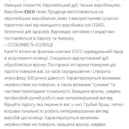
Німецьке покриття, Європейський дуб, Чеське виробництво.
Виробник
ESCO
Чехія. Продукція виготовляється на
європейських виробничих лініях з використанням сучасної
паркетної хімії від німецького виробника олії OSMO,
безпечної для здоров’я. Відповідає світовим стандартам і
поставляється в Європу та Америку.
– ОСОБЛИВІСТЬ КОЛЕКЦІЇ
Karel IV втілює як флагман компанії ESCO індивідуальний підхід
в асортименті колекції. Спеціально відсортований дуб
обробляється вручну. Постарена-зістарена поверхня цієї
підлоги поверне вас за часів середньовіччя і створить
атмосферу 300-річної давності. Характеризується великими
нерівностями на поверхні, а також великими “сучками” та
частими перепадами тональності. Змащена вручну, завдяки
професійній ручній роботі має неперевершений вигляд.
Відчуйте підлогу, яка перенесе вас у часі. Грубий браш, тепла і
яскрава тональність робить неперевершеним вигляд
виробів цієї колекції. Характеризується великими
нерівностями на поверхні, змащена вручну, завдяки