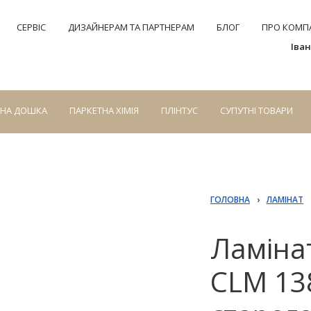
СЕРВІС
ДИЗАЙНЕРАМ ТА ПАРТНЕРАМ
БЛОГ
ПРО КОМПА
Іва
СНА ДОШКА
ПАРКЕТНА ХІМІЯ
ПЛІНТУС
СУПУТНІ ТОВАРИ
ГОЛОВНА
›
ЛАМІНАТ
Ламінат
СLM 13