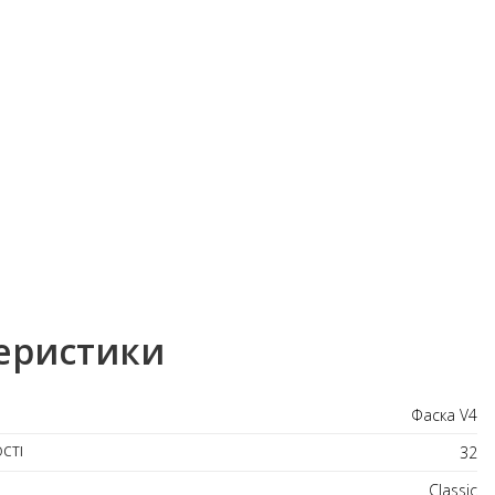
еристики
Фаска V4
СТІ
32
Classic