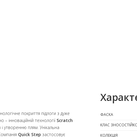
Характ
нологічне покриття підлоги з дуже
ФАСКА
о – інноваційній технології
Scratch
КЛАС ЗНОСОСТІЙКО
н і утворенню плям. Унікальна
Компанія
Quick Step
застосовує
КОЛЕКЦІЯ