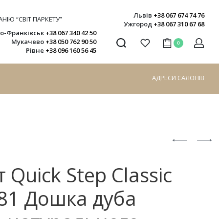
Львів
+38 067 674 74 76
НІЮ “СВІТ ПАРКЕТУ”
Ужгород
+38 067 310 67 68
но-Франківськ
+38 067 340 42 50
Мукачево
+38 050 762 90 50
0
Рівне
+38 096 160 56 45
АДРЕСИ САЛОНІВ
 Quick Step Classic
81 Дошка дуба