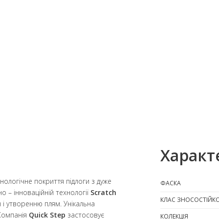
Характ
нологічне покриття підлоги з дуже
ФАСКА
о – інноваційній технології
Scratch
КЛАС ЗНОСОСТІЙКО
н і утворенню плям. Унікальна
Компанія
Quick Step
застосовує
КОЛЕКЦІЯ