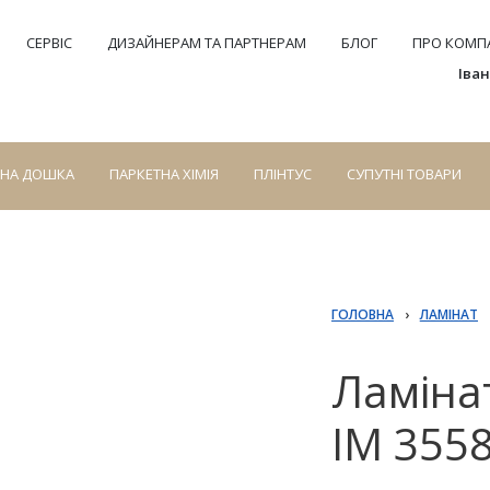
СЕРВІС
ДИЗАЙНЕРАМ ТА ПАРТНЕРАМ
БЛОГ
ПРО КОМПА
Іва
СНА ДОШКА
ПАРКЕТНА ХІМІЯ
ПЛІНТУС
СУПУТНІ ТОВАРИ
ГОЛОВНА
›
ЛАМІНАТ
Ламінат
IM 3558