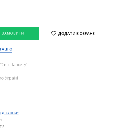
ЗАМОВИТИ
ДОДАТИ В ОБРАНЕ
ТАЦІЮ
“Свiт Паркету”
о Україні
ПІД КЛЮЧ”
а
тія