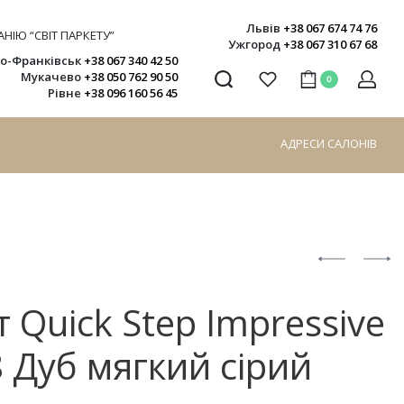
Львів
+38 067 674 74 76
НІЮ “СВІТ ПАРКЕТУ”
Ужгород
+38 067 310 67 68
но-Франківськ
+38 067 340 42 50
Мукачево
+38 050 762 90 50
0
Рівне
+38 096 160 56 45
АДРЕСИ САЛОНІВ
 Quick Step Impressive
 Дуб мягкий сірий