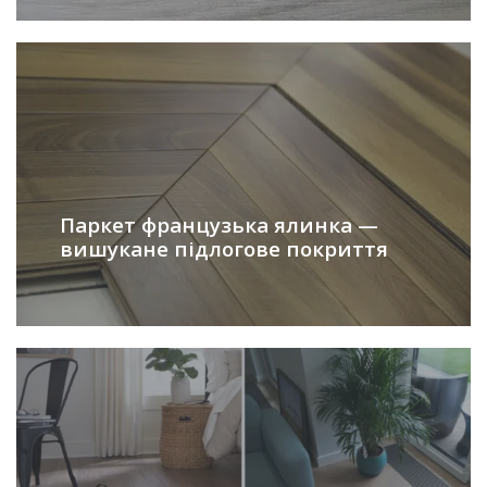
Паркет французька ялинка —
вишукане підлогове покриття