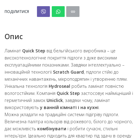
ПОДІЛИТИСЯ
Опис
Ламінат
Quick Step
від бельгійського виробника – це
високотехнологічне покриття підлоги з дуже високими
експлуатаційними показниками. Завдяки інтеллектуально –
інноваційній технології
Scratch Guard
, підлоги стійкі до
механічних навантажень, мікроподряпин і утворенню плям.
Унікальна технологія
Hydroseal
робить ламінат повністю
вологостійким. Компанія
Quick Step
застосовує найміцніший і
герметичний замок
Uniclick
, завдяки чому, ламінат
використовують
у ванній кімнаті і на кухні
.
Можна укладати на традиційні системи підігріву підлоги.
Величезна палітра кольорів від рожевого, білого до чорного,
дає можливість
комбінувати
і робити сучасні, стильні
інтерь’єри. Ідеально підходить для квартир під здачу в оренду