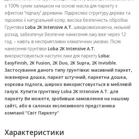
з 100% сухим залишком на основі масла для паркету з
ефектом “підпалу” деревини. Підкреслює структуру дерева та
підсилює її натуральний колір, висока безпечність обробки.
Грунтівка
Loba 2K Intensive A.T.
швидковисихаюча, низький
розхід, забезпечує безпечне нанесення лаку вже через 12
год. – навіть в несприятливих кліматичних умовах. Після
нанесення грунтівки
Loba 2K Intensive A.T.
використовуються наступні лаки для паркету
Loba:
EasyFinish, 2K Fusion, 2K Duo, 2K Supra, 2K Invisible
.
Застосування даного типу грунтівки: масивний паркет,
інженерна дошка, паркет штучний, паркетна дошка,
коркова підлога, широко використовується в меблевій
галузі. Купити грунтівку
Loba 2K Intensive A.T.
для
паркету Ви можете, зробивши замовлення на нашому
сайті, або в салонах екслюзивного предстаника
компанії
“Світ Паркету”
Характеристики