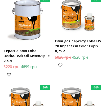
Олія для паркету Loba HS
2K Impact Oil Color Горіх
Терасна олія Loba
0,75 л
Deck&Teak Oil Безколірне
5020
грн
4520
грн
2,5 л
5220
грн
4699
грн
-10%
-10%