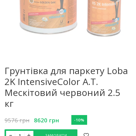
Грунтівка для паркету Loba
2K IntensiveColor A.T.
Мескітовий червоний 2.5
кг
9576
грн
8620
грн
-10%
ЗАМОВИТИ