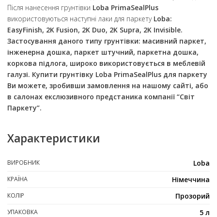
Після нанесення грунтівки
Loba PrimaSealPlus
використовуються наступні лаки для паркету
Loba:
EasyFinish, 2K Fusion, 2K Duo, 2K Supra, 2K Invisible
.
Застосування даного типу грунтівки: масивний паркет,
інженерна дошка, паркет штучний, паркетна дошка,
коркова підлога, широко використовується в меблевій
галузі. Купити грунтівку
Loba PrimaSealPlus
для паркету
Ви можете, зробивши замовлення на нашому сайті, або
в салонах екслюзивного предстаника компанії
“Світ
Паркету”
.
Характеристики
ВИРОБНИК
Loba
КРАЇНА
Німеччина
КОЛІР
Прозорий
УПАКОВКА
5 л