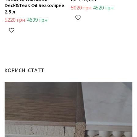
Deck&Teak Oil Безколірне
5020
грн
4520
грн
2,5 л
5220
грн
4699
грн
КОРИСНІ СТАТТІ