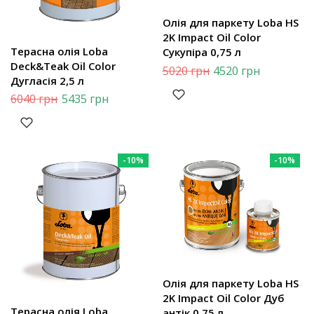
Олія для паркету Loba HS
2K Impact Oil Color
Терасна олія Loba
Сукупіра 0,75 л
Deck&Teak Oil Color
5020
грн
4520
грн
Дугласія 2,5 л
6040
грн
5435
грн
-10%
-10%
Олія для паркету Loba HS
2K Impact Oil Color Дуб
Терасна олія Loba
антік 0,75 л