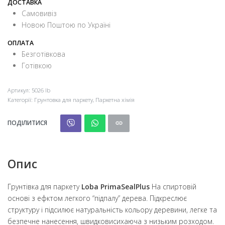
ДОСТАВКА
Самовивіз
Новою Поштою по Україні
ОПЛАТА
Безготівкова
Готівкою
Артикул:
5026 lb
Категорії:
Грунтовка для паркету
,
Паркетна хімія
ПОДІЛИТИСЯ
Опис
Грунтівка для паркету
Loba PrimaSealPlus
На спиртовій
основі з ефктом легкого “підпалу” дерева. Підкреслює
структуру і підсилює натуральність кольору деревини, легке та
безпечне нанесення, швидковисихаюча з низьким розходом.