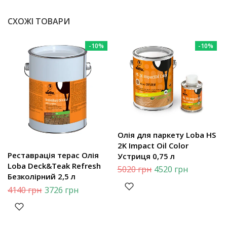
СХОЖІ ТОВАРИ
-10%
-10%
Олія для паркету Loba HS
2K Impact Oil Color
Реставрація терас Олія
Устриця 0,75 л
Loba Deck&Teak Refresh
5020
грн
4520
грн
Безколірний 2,5 л
4140
грн
3726
грн