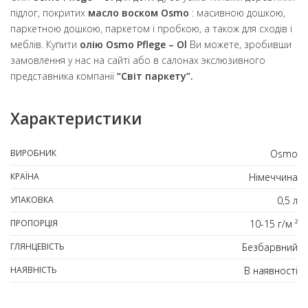
підлог, покритих
масло воском Osmo
: масивною дошкою,
паркетною дошкою, паркетом і пробкою, а також для сходів і
меблів. Купити
олію Osmo Pflege – Ol
Ви можете, зробивши
замовлення у нас на сайті або в салонах экслюзивного
представника компанії
“Світ паркету”.
Характеристики
ВИРОБНИК
Osmo
КРАЇНА
Німеччина
УПАКОВКА
0,5 л
ПРОПОРЦІЯ
10-15 г/м ²
ГЛЯНЦЕВІСТЬ
Безбарвний
НАЯВНІСТЬ
В наявності