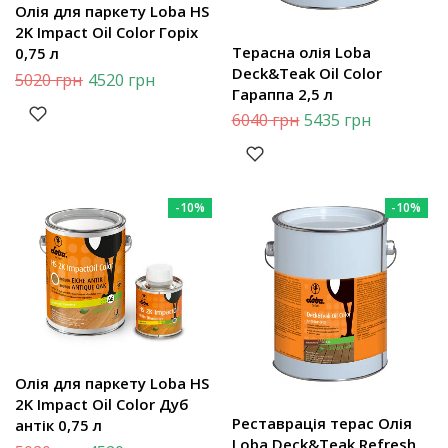
Олія для паркету Loba HS
2K Impact Oil Color Горіх
Терасна олія Loba
0,75 л
Deck&Teak Oil Color
5020
грн
4520
грн
Гараппа 2,5 л
6040
грн
5435
грн
-10%
-10%
Олія для паркету Loba HS
2K Impact Oil Color Дуб
Реставрація терас Олія
антік 0,75 л
Loba Deck&Teak Refresh