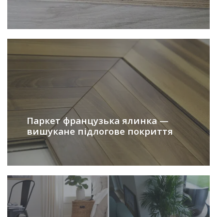
Паркет французька ялинка —
вишукане підлогове покриття