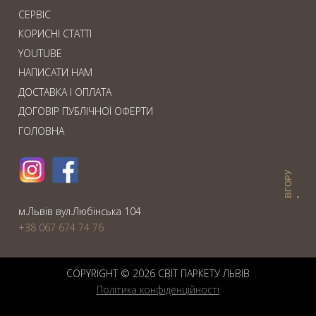
СЕРВІС
КОРИСНІ СТАТТІ
YOUTUBE
НАПИСАТИ НАМ
ДОСТАВКА І ОПЛАТА
ДОГОВІР ПУБЛІЧНОЇ ОФЕРТИ
ГОЛОВНА
ВГОРУ
м.Львiв вул.Любiнська 104
+38 067 674 74 76
COPYRIGHT © 2026 СВIТ ПАРКЕТУ ЛЬВІВ
Політика конфіденційності