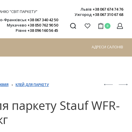
Львів
+38 067 674 74 76
НІЮ “СВІТ ПАРКЕТУ”
Ужгород
+38 067 310 67 68
но-Франківськ
+38 067 340 42 50
Мукачево
+38 050 762 90 50
0
Рівне
+38 096 160 56 45
АДРЕСИ САЛОНІВ
ХІМІЯ
›
КЛЕЙ ДЛЯ ПАРКЕТУ
я паркету Stauf WFR-
кг