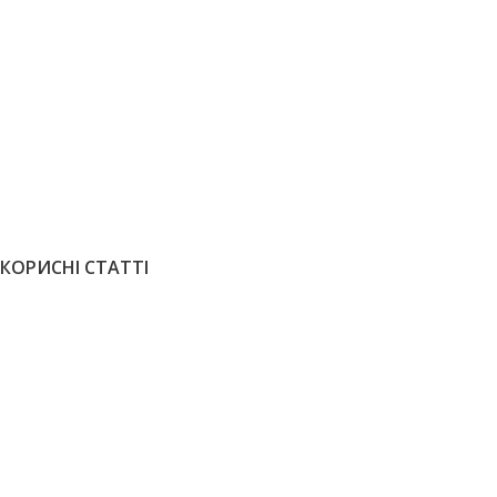
Олія для паркету Loba HS 2K Impact
Oil Color Пісок 0,75 л
5020
грн
4520
грн
Терасна олі
ЗАМОВИТИ
Безколірне 
5220
грн
4
ЗАМОВИТИ
КОРИСНІ СТАТТІ