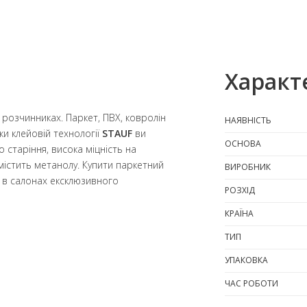
Характ
 розчинниках. Паркет, ПВХ, ковролін
НАЯВНІСТЬ
ки клейовій технології
STAUF
ви
ОСНОВА
 старіння, висока міцність на
 містить метанолу. Купити паркетний
ВИРОБНИК
 в салонах ексклюзивного
РОЗХІД
КРАЇНА
ТИП
УПАКОВКА
ЧАС РОБОТИ