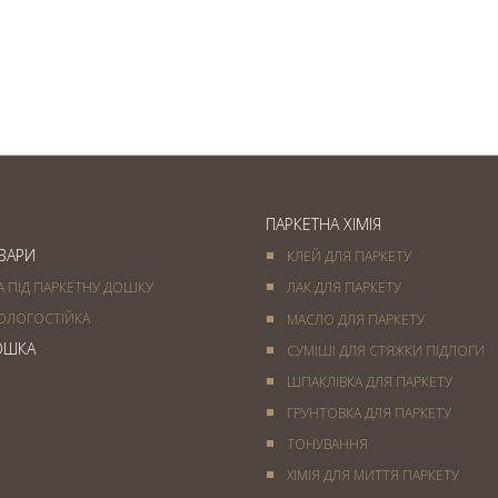
Паркет французька ялинка
— вишукане підлогове
покриття
ПАРКЕТНА ХІМІЯ
ОВАРИ
КЛЕЙ ДЛЯ ПАРКЕТУ
А ПІД ПАРКЕТНУ ДОШКУ
ЛАК ДЛЯ ПАРКЕТУ
ОЛОГОСТІЙКА
МАСЛО ДЛЯ ПАРКЕТУ
ОШКА
СУМІШІ ДЛЯ СТЯЖКИ ПІДЛОГИ
ШПАКЛІВКА ДЛЯ ПАРКЕТУ
ГРУНТОВКА ДЛЯ ПАРКЕТУ
ТОНУВАННЯ
ХІМІЯ ДЛЯ МИТТЯ ПАРКЕТУ