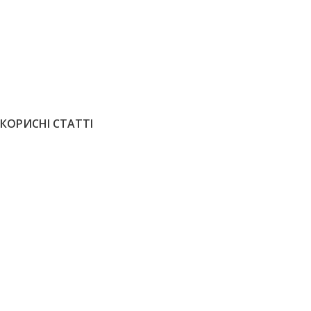
Олія для паркету Loba HS 2K Impact
Oil Безколірний 2,5 л
Олія для па
Oil Color Ка
12260
грн
11035
грн
ЗАМОВИТИ
5020
грн
4
ЗАМОВИТИ
КОРИСНІ СТАТТІ