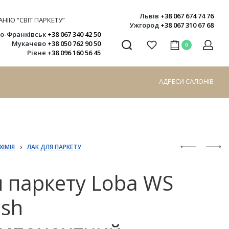
Львів
+38 067 674 74 76
НІЮ “СВІТ ПАРКЕТУ”
Ужгород
+38 067 310 67 68
но-Франківськ
+38 067 340 42 50
Мукачево
+38 050 762 90 50
0
Рівне
+38 096 160 56 45
АДРЕСИ САЛОНІВ
ХІМІЯ
›
ЛАК ДЛЯ ПАРКЕТУ
я паркету Loba WS
ish