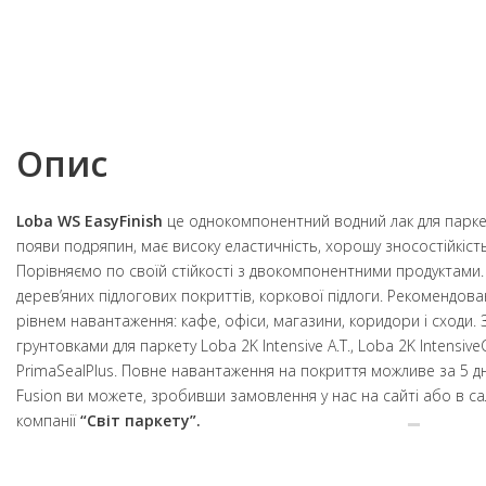
Опис
Loba WS EasyFinish
це однокомпонентний водний лак для паркет
появи подряпин, має високу еластичність, хорошу зносостійкість і
Порівняємо по своїй стійкості з двокомпонентними продуктами.
дерев’яних підлогових покриттів, коркової підлоги. Рекомендов
рівнем навантаження: кафе, офіси, магазини, коридори і сходи.
грунтовками для паркету Loba 2K Intensive A.T., Loba 2K Intensive
PrimaSealPlus. Повне навантаження на покриття можливе за 5 дн
Fusion ви можете, зробивши замовлення у нас на сайті або в с
компанії
“Світ паркету”.