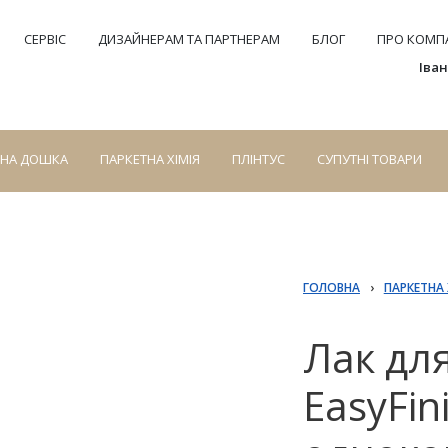
СЕРВІС
ДИЗАЙНЕРАМ ТА ПАРТНЕРАМ
БЛОГ
ПРО КОМПА
Іва
СНА ДОШКА
ПАРКЕТНА ХІМІЯ
ПЛІНТУС
СУПУТНІ ТОВАРИ
ГОЛОВНА
›
ПАРКЕТНА 
Лак дл
EasyFin