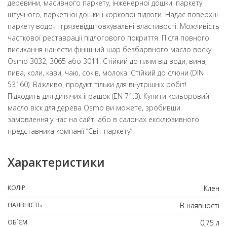
деревини, масивного паркету, інженерної дошки, паркету
штучного, паркетної дошки і коркової підлоги. Надає поверхні
паркету водо- і грязевідштовхувальні властивості. Можливість
часткової реставрації підлогового покриття. Після повного
висихання нанести фінішний шар безбарвного масло воску
Osmo 3032, 3065 або 3011. Стійкий до плям від води, вина,
пива, коли, кави, чаю, соків, молока. Стійкий до слюни (DIN
53160). Важливо, продукт тільки для внутрішніх робіт!
Підходить для дитячих іграшок (EN 71.3). Купити кольоровий
масло віск для дерева Osmo ви можете, зробивши
замовлення у нас на сайті або в салонах ексклюзивного
представника компанії “Світ паркету”.
Характеристики
КОЛІР
Клен
НАЯВНІСТЬ
В наявності
ОБ`ЄМ
0,75 л