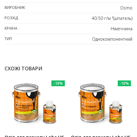
ВИРОБНИК
Osmo
РОЗХІД
40-50 г/м ²(шпатель)
КРАЇНА
Німеччина
ТИП
Однокомпонентний
СХОЖІ ТОВАРИ
-10%
-10%
Олія для паркету Loba HS
Олія для паркету Loba HS