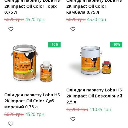
2K Impact Oil Color Горіх
2K Impact Oil Color
0,75 л
Камбала 0,75 л
5020
грн
4520
грн
5020
грн
4520
грн
-10%
-10%
Олія для паркету Loba HS
Олія для паркету Loba HS
2K Impact Oil Безколірний
2K Impact Oil Color Дуб
2,5 л
морений 0,75 л
12260
грн
11035
грн
5020
грн
4520
грн