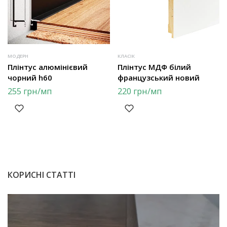
МОДЕРН
КЛАСІК
Плінтус алюмінієвий
Плінтус МДФ білий
чорний h60
французський новий
255
грн
/мп
220
грн
/мп
КОРИСНІ СТАТТІ