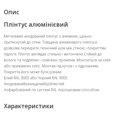
Опис
Плінтус алюмінієвий
Металевий анодований плінтус з алюмінію, щільно
притиснутий до стіни. Товщина алюмінієвого плінтуса
дозволяє перекрити технічний шов між стіною і покриттям
підлоги. Плінтус виглядає стильно і витончено.Стійкий до
вологи та подряпин і сонячних променів. Монтується на клей
або прижимних кліпс. Монтаж під кутом і з підрізанням.
Покриття його може бути різним:
Білий RAL 9003 або Чорний RAL 9005.
Анодований(захищений)сріблястий
пофарбований по системі RAL порошковим способом.
Характеристики