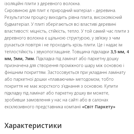
ізоляційні плити з деревного волокна.
Сировиною для плит є природний матеріал – деревина.
Результатом процесу виходить рівна плита, високоякісний
будматеріал. У плиті зберігаються всі властиві деревині
властивості: міцність, стійкість, тепло. У той самий час плити з
деревного волокна є щільною структурою, у зв’язку з чим
рухається повітря і не проходить крізь плити. Це і надає їм
теплостійкість і звукопоглащаніе. Товщина підкладки
3,5 мм, 4
мм, 5мм, 7мм.
Підкладка під ламінат або паркетну дошку
призначена для створення проміжного шару між основою і
фінішним покриттям. Застосовується при укладанні ламінату
або паркетної дошки «плаваючим» методомом, тобто
покриття не має жорсткого з’єднання з основою. Купити
підкладку під ламінат або паркетну дошку ви можете,
зробивши замовлення у нас на сайті або в салонах
ексклюзивного представника компанії
«Світ Паркету»
Характеристики