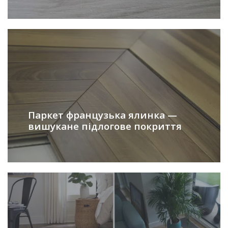
Паркет французька ялинка —
вишукане підлогове покриття