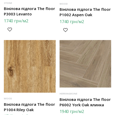
STONE
WOOD
Вінілова підлога The floor
Вінілова підлога The floor
P3003 Levanto
P1002 Aspen Oak
1740
грн
/м2
1740
грн
/м2
HERRINGBONE
Вінілова підлога The floor
WOOD
Вінілова підлога The floor
P6002 York Oak ялинка
P1004 Riley Oak
1940
грн
/м2