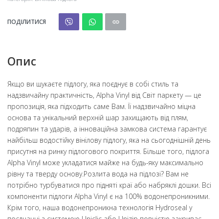
ПОДІЛИТИСЯ
Опис
Якщо ви шукаєте підлогу, яка поєднує в собі стиль та
надзвичайну практичність, Alpha Vinyl від Світ паркету — це
пропозиція, яка підходить саме Вам. Її надзвичайно міцна
основа та унікальний верхній шар захищають від плям,
подряпин та ударів, а інноваційна замкова система гарантує
найбільш водостійку вінілову підлогу, яка на сьогоднішній день
присутня на ринку підлогового покриття. Більше того, підлога
Alpha Vinyl може укладатися майже на будь-яку максимально
рівну та тверду основу.Розлита вода на підлозі? Вам не
потрібно турбуватися про підняті краї або набряклі дошки. Всі
компоненти підлоги Alpha Vinyl є на 100% водонепроникними.
Крім того, наша водонепроникна технологія Hydroseal у
поєднанні з системою Uniclic або Unizip повністю закриває