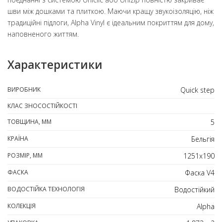
шви між дошками та плиткою. Маючи кращу звукоізоляцію, ніж
традиційні підлоги, Alpha Vinyl є ідеальним покриттям для дому,
наповненого життям.
Характеристики
ВИРОБНИК
Quick step
КЛАС ЗНОСОСТІЙКОСТІ
ТОВЩИНА, ММ
5
КРАЇНА
Бельгія
РОЗМІР, ММ
1251х190
ФАСКА
Фаска V4
ВОДОСТІЙКА ТЕХНОЛОГІЯ
Водостійкий
КОЛЕКЦІЯ
Alpha