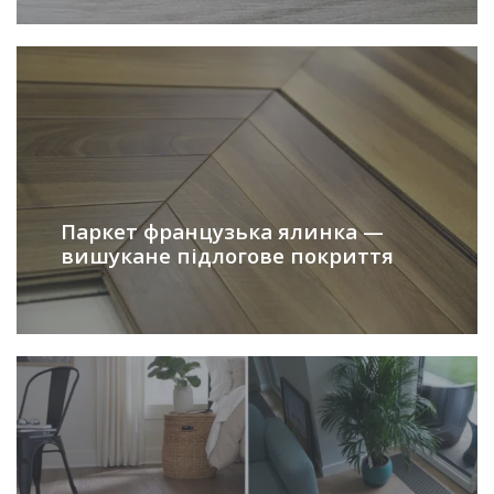
Паркет французька ялинка —
вишукане підлогове покриття