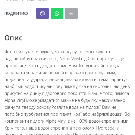
ПОДІЛИТИСЯ
Опис
Якщо ви шукаєте підлогу, яка поєднує в собі стиль та
надзвичайну практичність, Alpha Vinyl від Світ паркету — це
пропозиція, яка підходить саме Вам. Її надзвичайно міцна
основа та унікальний верхній шар захищають від плям,
подряпин та ударів, а інноваційна замкова система гарантує
найбільш водостійку вінілову підлогу, яка на сьогоднішній день
присутня на ринку підлогового покриття. Більше того, підлога
Alpha Vinyl може укладатися майже на будь-яку максимально
рівну та тверду основу.Розлита вода на підлозі? Вам не
потрібно турбуватися про підняті краї або набряклі дошки. Всі
компоненти підлоги Alpha Vinyl є на 100% водонепроникними.
Крім того, наша водонепроникна технологія Hydroseal у
поєднанні з системою Uniclic або Unizip повністю закриває