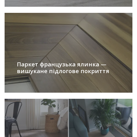
Паркет французька ялинка —
вишукане підлогове покриття