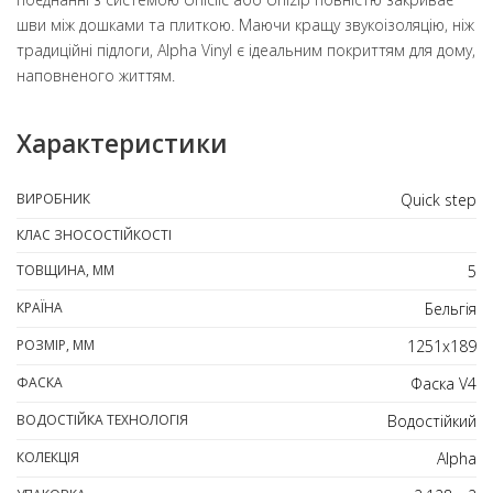
шви між дошками та плиткою. Маючи кращу звукоізоляцію, ніж
традиційні підлоги, Alpha Vinyl є ідеальним покриттям для дому,
наповненого життям.
Характеристики
ВИРОБНИК
Quick step
КЛАС ЗНОСОСТІЙКОСТІ
ТОВЩИНА, ММ
5
КРАЇНА
Бельгія
РОЗМІР, ММ
1251х189
ФАСКА
Фаска V4
ВОДОСТІЙКА ТЕХНОЛОГІЯ
Водостійкий
КОЛЕКЦІЯ
Alpha