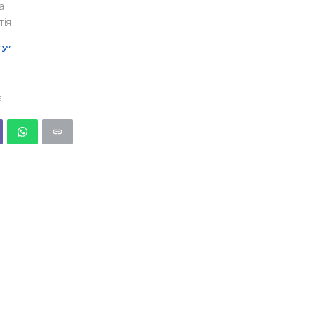
а
тія
У”
а