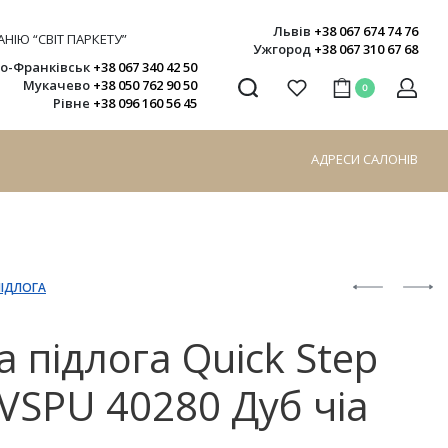
Львів
+38 067 674 74 76
НІЮ “СВІТ ПАРКЕТУ”
Ужгород
+38 067 310 67 68
но-Франківськ
+38 067 340 42 50
Мукачево
+38 050 762 90 50
0
Рівне
+38 096 160 56 45
АДРЕСИ САЛОНІВ
ПІДЛОГА
а підлога Quick Step
VSPU 40280 Дуб чіа