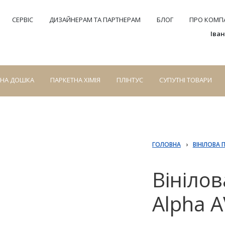
СЕРВІС
ДИЗАЙНЕРАМ ТА ПАРТНЕРАМ
БЛОГ
ПРО КОМПА
Іва
СНА ДОШКА
ПАРКЕТНА ХІМІЯ
ПЛІНТУС
СУПУТНІ ТОВАРИ
ГОЛОВНА
›
ВІНІЛОВА 
Вінілов
Alpha A