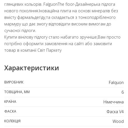
глянцевих кольорів. FalguonТhe floor-Дизайнерька підлога
нового покоління.Іноваційна плита на основі мінералів без
вмісту фармальдегіду,та складається з тонкоподрібленого
мармуру що дає змогу відповідати високим вимогам до
сучасної підлоги.
Купити вінілову підлогу стало набагато зручніше,Вам просто
потрібно оформити замовлення на сайті або замовити
товар в компанії Світ Паркету
Характеристики
ВИРОБНИК
Falquon
ТОВЩИНА, ММ
6
КРАЇНА
Німеччина
ФАСКА
Фаска V4
КОЛЕКЦІЯ
Wood