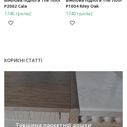
Вінілова підлога The floor
Вінілова підлога The floor
P2002 Cala
P1004 Riley Oak
1740
грн
/м2
1740
грн
/м2
КОРИСНІ СТАТТІ
Товщина паркетної дошки