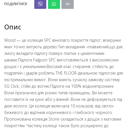
ПОДІЛИТИСЯ
Опис
Wood — це колекція SPC вініловго покриття підлог, візерунки
яких точно імітують дерево.Тип вкладання -плаваючий,що дає
змогу вкладати підлогу поверх плитки з цементними
швами.Підлоги Falguon SPC виготовляються з високоякісних
дощок і є унікальними.Високий клас стирання, стійкість до
подряпин і ударів роблять THE FLOOR ідеальною підлогою для
екстремальних вимог. Вони мають сучасну замкову систему
5G Click, стійкі до вогню.Підлоги на 100% водонепроникні.
Вони призначені для різних типів приміщень. Ви можете
поставити їх на кухні або у ванній. Вони не деформуються під
дією вологи. Ця колекція включала 10 кольорів, від світло-
бежевого до відтінків коричневого і глибокого чорного.
Пропонована колекція Stone складається з дощок з матовим
покриттям. Частину колекції також було розширено до