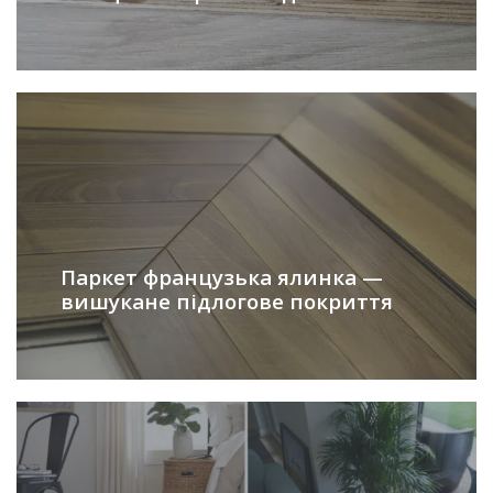
Паркет французька ялинка —
вишукане підлогове покриття