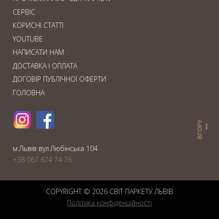
СЕРВІС
КОРИСНІ СТАТТІ
YOUTUBE
НАПИСАТИ НАМ
ДОСТАВКА І ОПЛАТА
ДОГОВІР ПУБЛІЧНОЇ ОФЕРТИ
ГОЛОВНА
ВГОРУ
м.Львiв вул.Любiнська 104
+38 067 674 74 76
COPYRIGHT © 2026 СВIТ ПАРКЕТУ ЛЬВІВ
Політика конфіденційності