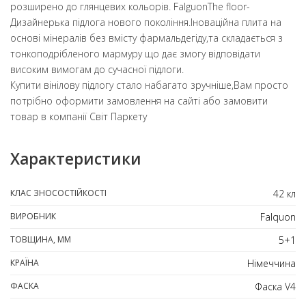
розширено до глянцевих кольорів. FalguonТhe floor-
Дизайнерька підлога нового покоління.Іноваційна плита на
основі мінералів без вмісту фармальдегіду,та складається з
тонкоподрібленого мармуру що дає змогу відповідати
високим вимогам до сучасної підлоги.
Купити вінілову підлогу стало набагато зручніше,Вам просто
потрібно оформити замовлення на сайті або замовити
товар в компанії Світ Паркету
Характеристики
КЛАС ЗНОСОСТІЙКОСТІ
42 кл
ВИРОБНИК
Falquon
ТОВЩИНА, ММ
5+1
КРАЇНА
Німеччина
ФАСКА
Фаска V4