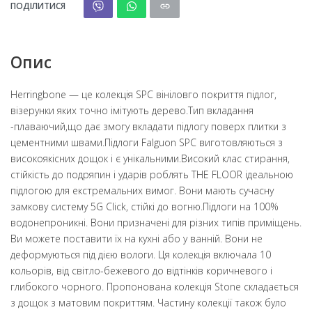
ПОДІЛИТИСЯ
Опис
Herringbone — це колекція SPC вініловго покриття підлог,
візерунки яких точно імітують дерево.Тип вкладання
-плаваючий,що дає змогу вкладати підлогу поверх плитки з
цементними швами.Підлоги Falguon SPC виготовляються з
високоякісних дощок і є унікальними.Високий клас стирання,
стійкість до подряпин і ударів роблять THE FLOOR ідеальною
підлогою для екстремальних вимог. Вони мають сучасну
замкову систему 5G Click, стійкі до вогню.Підлоги на 100%
водонепроникні. Вони призначені для різних типів приміщень.
Ви можете поставити їх на кухні або у ванній. Вони не
деформуються під дією вологи. Ця колекція включала 10
кольорів, від світло-бежевого до відтінків коричневого і
глибокого чорного. Пропонована колекція Stone складається
з дощок з матовим покриттям. Частину колекції також було