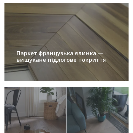
Паркет французька ялинка —
вишукане підлогове покриття