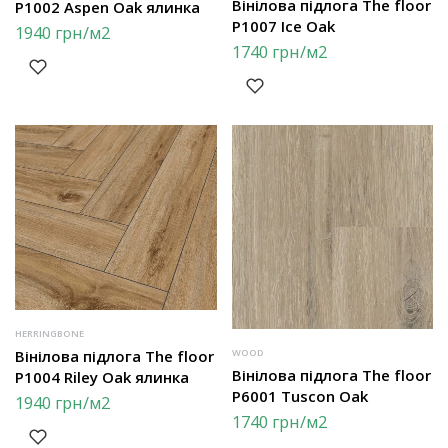
Вінілова підлога The floor
P1002 Aspen Oak ялинка
P1007 Ice Oak
1940
грн
/м2
1740
грн
/м2
HERRINGBONE
Вінілова підлога The floor
WOOD
Вінілова підлога The floor
P1004 Riley Oak ялинка
P6001 Tuscon Oak
1940
грн
/м2
1740
грн
/м2