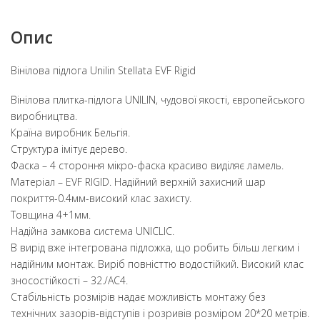
Опис
Вінілова підлога Unilin Stellata EVF Rigid
Вінілова плитка-підлога UNILIN, чудової якості, європейського
виробництва.
Країна виробник Бельгія.
Структура імітує дерево.
Фаска – 4 стороння мікро-фаска красиво виділяє ламель.
Матеріал – EVF RIGID. Надійний верхній захисний шар
покриття-0.4мм-високий клас захисту.
Товщина 4+1мм.
Надійна замкова система UNICLIC.
В вирід вже інтегрована підложка, що робить більш легким і
надійним монтаж. Виріб повністтю водостійкий. Високий клас
зносостійкості – 32./АС4.
Стабільність розмірів надає можливість монтажу без
технічних зазорів-відступів і розривів розміром 20*20 метрів.