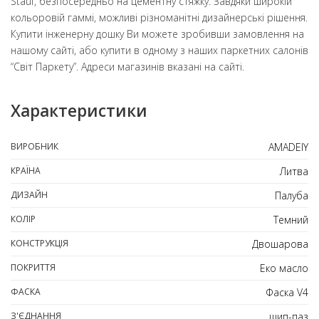
Stauf, безпосередньо на цементну стяжку. Завдяки широкій
кольоровій гаммі, можливі різноманітні дизайнерські рішення.
Купити інженерну дошку Ви можете зробивши замовлення на
нашому сайті, або купити в одному з наших паркетних салонів
“Світ Паркету”. Адреси магазинів вказані на сайті.
Характеристики
ВИРОБНИК
AMADEIY
КРАЇНА
Литва
ДИЗАЙН
Палуба
КОЛІР
Темний
КОНСТРУКЦІЯ
Двошарова
ПОКРИТТЯ
Еко масло
ФАСКА
Фаска V4
З'ЄДНАННЯ
шип-паз