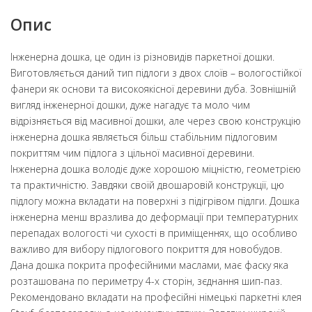
Опис
Інженерна дошка, це один із різновидів паркетної дошки.
Виготовляється даний тип підлоги з двох слоїв – вологостійкої
фанери як основи та високоякісної деревини дуба. Зовнішній
вигляд інженерної дошки, дуже нагадує та моло чим
відрізняється від масивної дошки, але через свою конструкцію
інженерна дошка являється більш стабільним підлоговим
покриттям чим підлога з цільної масивної деревини.
Інженерна дошка володіє дуже хорошою міцністю, геометрією
та практичністю. Завдяки своїй двошаровій конструкції, цю
підлогу можна вкладати на поверхні з підігрівом підлги. Дошка
інженерна менш вразлива до деформації при температурних
перепадах вологості чи сухості в приміщеннях, що особливо
важливо для вибору підлогового покриття для новобудов.
Дана дошка покрита професійними маслами, має фаску яка
розташована по периметру 4-х сторін, зєднання шип-паз.
Рекомендовано вкладати на професійні німецькі паркетні клея