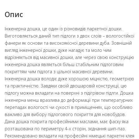
Опис
Інженерна дошка, це один із різновидів паркетної дошки.
Виготовляється даний тип підлоги з двох слоїв – вологостійкої
фанери як основи та високоякісної деревини дуба. Зовнішній
вигляд інженерної дошки, дуже нагадує та моло чим
відрізняється від масивної дошки, але через свою конструкцію
інженерна дошка являється більш стабільним підлоговим
покриттям чим підлога з цільної масивної деревини.
Інженерна дошка володіє дуже хорошою міцністю, геометрією
та практичністю. Завдяки своїй двошаровій конструкції, цю
підлогу можна вкладати на поверхні з підігрівом підлги. Дошка
інженерна менш вразлива до деформації при температурних
перепадах вологості чи сухості в приміщеннях, що особливо
важливо для вибору підлогового покриття для новобудов.
Дана дошка покрита професійними маслами, має фаску яка
розташована по периметру 4-х сторін, зєднання шип-паз.
Рекомендовано вкладати на професійні німецькі паркетні клея