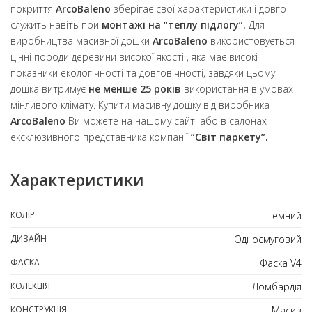
покриття
ArcoBaleno
зберігає свої характеристики і довго
служить навіть при
монтажі на “теплу підлогу”.
Для
виробництва масивної дошки
ArcoBaleno
використовується
цінні породи деревини високої якості , яка має високі
показники екологічності та довговічності, завдяки цьому
дошка витримує
не менше 25 років
використання в умовах
мінливого клімату. Купити масивну дошку від виробника
ArcoBaleno
Ви можете на нашому сайті або в салонах
ексклюзивного представника компанії
“Світ паркету”.
Характеристики
КОЛІР
Темний
ДИЗАЙН
Односмуговий
ФАСКА
Фаска V4
КОЛЕКЦІЯ
Ломбардія
КОНСТРУКЦІЯ
Масив