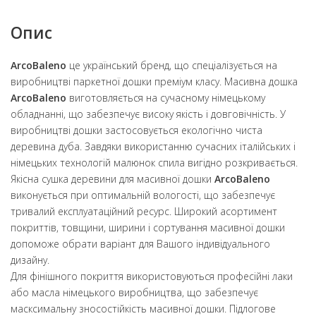
Опис
ArcoBaleno
це український бренд, що спеціалізується на
виробництві паркетної дошки преміум класу. Масивна дошка
ArcoBaleno
виготовляється на сучасному німецькому
обладнанні, що забезпечує високу якість і довговічність. У
виробництві дошки застосовується екологічно чиста
деревина дуба. Завдяки використанню сучасних італійських і
німецьких технологій малюнок спила вигідно розкривається.
Якісна сушка деревини для масивної дошки
ArcoBaleno
виконується при оптимальній вологості, що забезпечує
тривалий експлуатаційний ресурс. Широкий асортимент
покриттів, товщини, ширини і сортування масивної дошки
допоможе обрати варіант для Вашого індивідуального
дизайну.
Для фінішного покриття використовуються професійні лаки
або масла німецького виробництва, що забезпечує
масксимальну зносостійкість масивної дошки. Підлогове