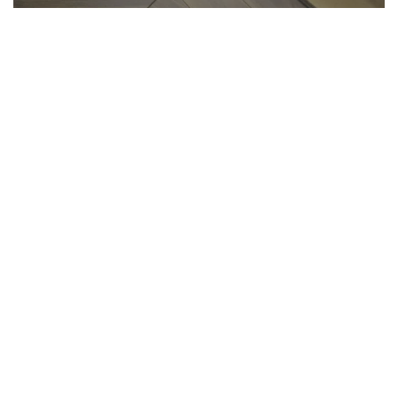
Паркет французька ялинка —
вишукане підлогове покриття
Ламінат чи паркетна дошка: що
обрати?