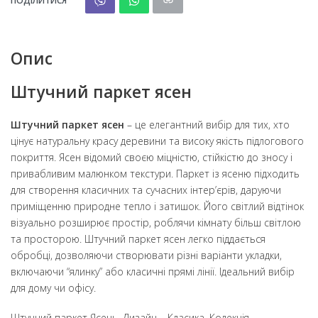
ПОДІЛИТИСЯ
Опис
Штучний паркет ясен
Штучний паркет ясен
– це елегантний вибір для тих, хто
цінує натуральну красу деревини та високу якість підлогового
покриття. Ясен відомий своєю міцністю, стійкістю до зносу і
привабливим малюнком текстури. Паркет із ясеню підходить
для створення класичних та сучасних інтер’єрів, даруючи
приміщенню природне тепло і затишок. Його світлий відтінок
візуально розширює простір, роблячи кімнату більш світлою
та просторою. Штучний паркет ясен легко піддається
обробці, дозволяючи створювати різні варіанти укладки,
включаючи “ялинку” або класичні прямі лінії. Ідеальний вибір
для дому чи офісу.
Штучний паркет Ясень. Дизайн – Класика. Колекція –