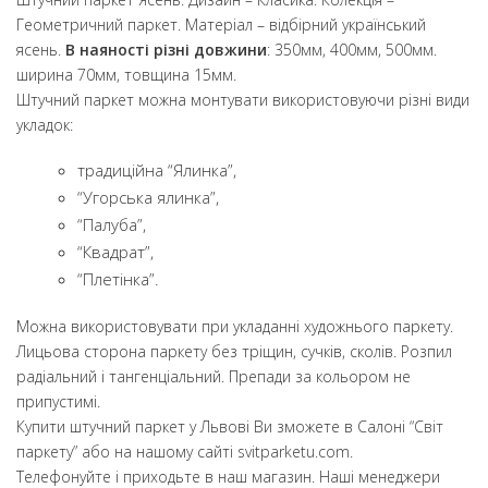
Геометричний паркет. Матеріал – відбірний український
ясень.
В наяності різні довжини
: 350мм, 400мм, 500мм.
ширина 70мм, товщина 15мм.
Штучний паркет можна монтувати використовуючи різні види
укладок:
традиційна “Ялинка”,
“Угорська ялинка”,
“Палуба”,
“Квадрат”,
“Плетінка”.
Можна використовувати при укладанні художнього паркету.
Лицьова сторона паркету без тріщин, сучків, сколів. Розпил
радіальний і тангенціальний. Препади за кольором не
припустимі.
Купити штучний паркет у Львові Ви зможете в Салоні “Світ
паркету” або на нашому сайті svitparketu.com.
Телефонуйте і приходьте в наш магазин. Наші менеджери