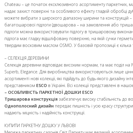
Chateau – це початок ексклюзивного асортименту паркетних, м
надає захист поверхні та особливого ефекту гладкій обробці дуб
можете вибрати з широкого діапазону ширини та конструкцій – в
багатошарової підлоги (двошарова – на замовлення або триша
підлоги можна використовувати підлогу в тришаровому виконанні.
підлога має гладку відшліфовану поверхню, на якій сучки гермет
твердим восковим маслом OSMO. У базовій пропозиції є кілька т
– СЕЛЕКЦІЯ ДЕРЕВИНИ
Селекція деревини відповідає високим нормам, та має поділ на ІV о
Superb, Elegance. Для виробництва використовуються лише цінн
асортименті нові колекції, які підійдуть до будь-якого дизайну інт
представником
ESCO
в Україні. Всі колекції представлені в нашом
– ОСОБЛИВІСТЬ ПАРКЕТНОЇ ДОШКИ ESCO
Тришарова конструкція
забезпечує високу стабільність до в
Однополосний дизайн
передає пишність і усю красу структури 
надають міцність і надійність конструкції.
КУПИТИ ПАРКЕТНУ ДОШКУ У ЛЬВОВІ
Мережа паркетних салонів Світ Паркету має великий асортимен