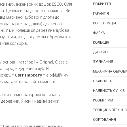
асивних, інженерних дошок ESCO. Олія
ПОКРИТТЯ
а. Це класична дерев’яна підлога. Ви
ГАРАНТІЯ
ід масивної дубової підлоги до
КОНСТРУКЦІЯ
рова-паркетна дошка) Для теплої
 У цій колекції ця дерев’яна дубова
ФАСКА
изуються, а підлогу потім обробляють
КОЛЕКЦІЯ
ипів кольорів.
ДИЗАЙН
сновні категорії – Original, Classic,
З'ЄДНАННЯ
а породи деревини дуб. В
МЕХАНІЧНА ОБРОБ
ер’єру.
” Світ Паркету ”
є офіційним
НАЯВНІСТЬ
у магазині і на сайті компанії.
НАЯВНІСТЬ СУЧКІВ
ологи і температурних коливань.
РОЗМІР, ММ
деревини. Якісні і надійні замки
ТОВЩИНА ВЕРХНЬО
СОРТУВАННЯ
т Паркетної дошки європейських і