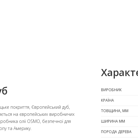
Характ
уб
ВИРОБНИК
КРАЇНА
цьке покриття, Європейський дуб,
ТОВЩИНА, ММ
ляється на європейських виробничих
виробника олії OSMO, безпечної для
ШИРИНА ММ
опу та Америку.
ПОРОДА ДЕРЕВА