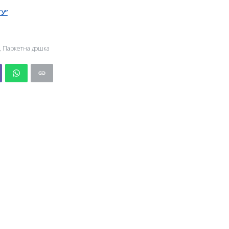
У”
,
Паркетна дошка