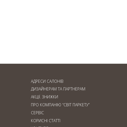
Ламінат чи паркетна
дошка: що обрати?
АДРЕСИ САЛОНІВ
ДИЗАЙНЕРАМ ТА ПАРТНЕРАМ
АКЦІЇ. ЗНИЖКИ
ПРО КОМПАНІЮ “СВІТ ПАРКЕТУ”
СЕРВІС
КОРИСНІ СТАТТІ