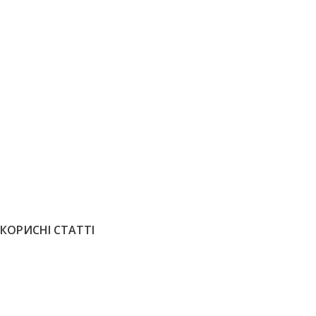
ПАРКЕТ ЕКЗОТИЧНИЙ
ПАРКЕТ ЕКЗОТИЧ
Екзотичний паркет Палісандр Jawa
Екзотичний
Timor
лак
13550
грн
/м2
7350
грн
/
ЗАМОВИТИ
ЗАМОВИТИ
КОРИСНІ СТАТТІ