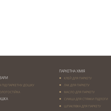
Паркет французька ялинка
— вишукане підлогове
покриття
ПАРКЕТНА ХІМІЯ
ОВАРИ
КЛЕЙ ДЛЯ ПАРКЕТУ
А ПІД ПАРКЕТНУ ДОШКУ
ЛАК ДЛЯ ПАРКЕТУ
ОЛОГОСТІЙКА
МАСЛО ДЛЯ ПАРКЕТУ
ОШКА
СУМІШІ ДЛЯ СТЯЖКИ ПІДЛОГИ
ШПАКЛІВКА ДЛЯ ПАРКЕТУ