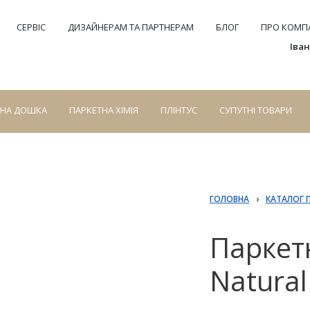
СЕРВІС
ДИЗАЙНЕРАМ ТА ПАРТНЕРАМ
БЛОГ
ПРО КОМПА
Іва
СНА ДОШКА
ПАРКЕТНА ХІМІЯ
ПЛІНТУС
СУПУТНІ ТОВАРИ
ГОЛОВНА
›
КАТАЛОГ 
Паркет
Natural