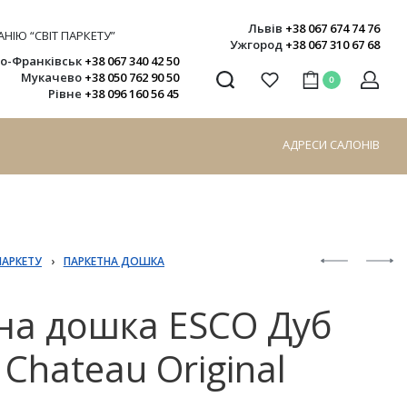
Львів
+38 067 674 74 76
НІЮ “СВІТ ПАРКЕТУ”
Ужгород
+38 067 310 67 68
но-Франківськ
+38 067 340 42 50
Мукачево
+38 050 762 90 50
0
Рівне
+38 096 160 56 45
АДРЕСИ САЛОНІВ
ПАРКЕТУ
›
ПАРКЕТНА ДОШКА
на дошка ESCO Дуб
 Chateau Original