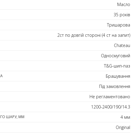
Масло
35 років
Тришарова
2ст по довгій стороні (4 ст на запит)
Chateau
Односмуговий
T&G-шип-паз
КА
Брашування
Під замовлення
Не регламентовано
1200-2400/190/14.3
ГО ШАРУ, ММ
4 мм
Original