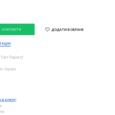
ЗАМОВИТИ
ДОДАТИ В ОБРАНЕ
ТАЦІЮ
“Свiт Паркету”
о Україні
ПІД КЛЮЧ”
а
тія